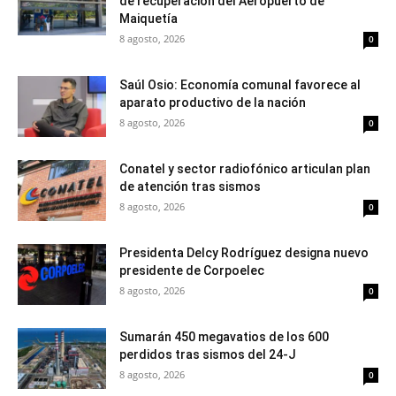
de recuperación del Aeropuerto de
Maiquetía
8 agosto, 2026
0
Saúl Osio: Economía comunal favorece al
aparato productivo de la nación
8 agosto, 2026
0
Conatel y sector radiofónico articulan plan
de atención tras sismos
8 agosto, 2026
0
Presidenta Delcy Rodríguez designa nuevo
presidente de Corpoelec
8 agosto, 2026
0
Sumarán 450 megavatios de los 600
perdidos tras sismos del 24-J
8 agosto, 2026
0