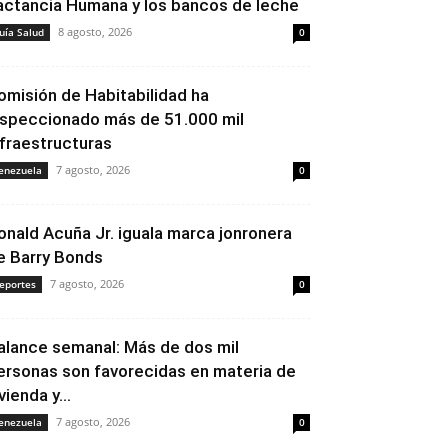
actancia Humana y los bancos de leche
8 agosto, 2026
uía Salud
0
omisión de Habitabilidad ha
nspeccionado más de 51.000 mil
nfraestructuras
7 agosto, 2026
enezuela
0
onald Acuña Jr. iguala marca jonronera
e Barry Bonds
7 agosto, 2026
eportes
0
alance semanal: Más de dos mil
ersonas son favorecidas en materia de
vienda y...
7 agosto, 2026
enezuela
0