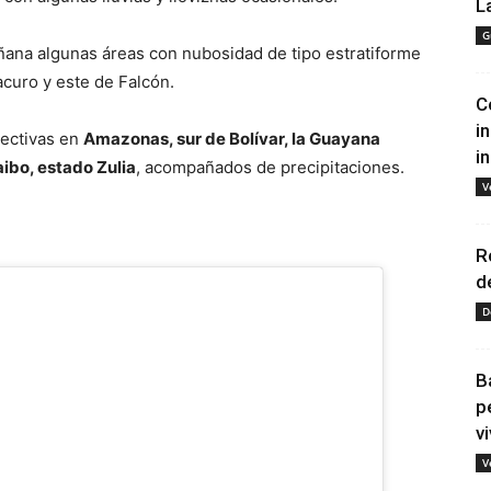
L
G
ñana algunas áreas con nubosidad de tipo estratiforme
acuro y este de Falcón.
C
i
vectivas en
Amazonas, sur de Bolívar, la Guayana
i
ibo, estado Zulia
, acompañados de precipitaciones.
V
R
d
D
B
p
vi
V