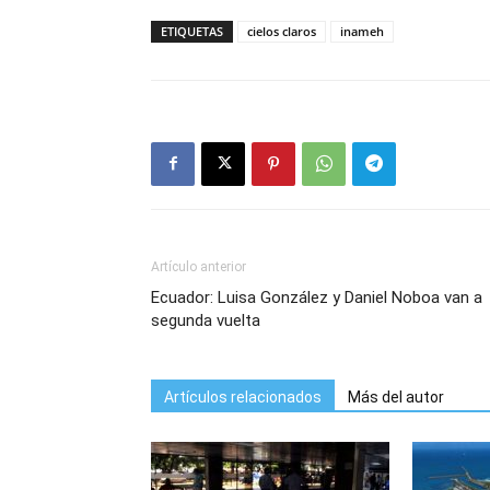
ETIQUETAS
cielos claros
inameh
Artículo anterior
Ecuador: Luisa González y Daniel Noboa van a
segunda vuelta
Artículos relacionados
Más del autor