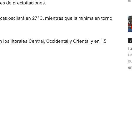
Ro
es de precipitaciones.
as oscilará en 27°C, mientras que la mínima en torno
 los litorales Central, Occidental y Oriental y en 1,5
V
La
Ha
qu
en
tir