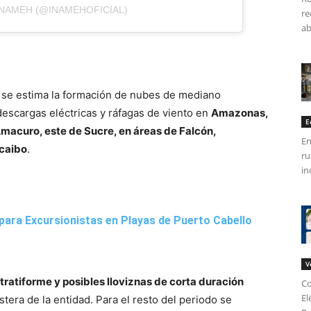
INAMEH (@INAMEHOFICIAL)
re
ab
he se estima la formación de nubes de mediano
 descargas eléctricas y ráfagas de viento en
Amazonas,
E
Amacuro, este de Sucre, en áreas de Falcón,
En
acaibo
.
ru
in
para Excursionistas en Playas de Puerto Cabello
V
ratiforme y posibles lloviznas de corta duración
Co
El
tera de la entidad. Para el resto del periodo se