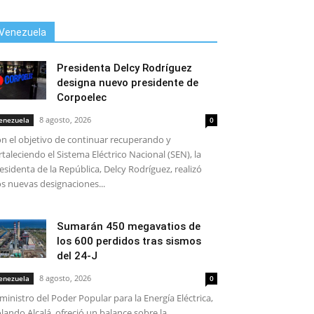
Venezuela
Presidenta Delcy Rodríguez
designa nuevo presidente de
Corpoelec
8 agosto, 2026
enezuela
0
n el objetivo de continuar recuperando y
rtaleciendo el Sistema Eléctrico Nacional (SEN), la
esidenta de la República, Delcy Rodríguez, realizó
s nuevas designaciones...
Sumarán 450 megavatios de
los 600 perdidos tras sismos
del 24-J
8 agosto, 2026
enezuela
0
 ministro del Poder Popular para la Energía Eléctrica,
lando Alcalá, ofreció un balance sobre la