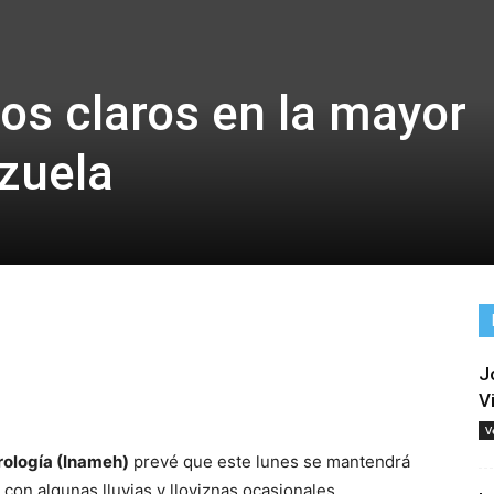
los claros en la mayor
zuela
J
tir
V
V
drología (Inameh)
prevé que este lunes se mantendrá
 con algunas lluvias y lloviznas ocasionales.