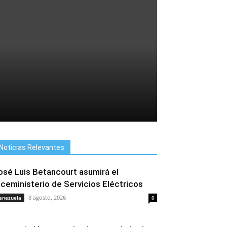
Noticias Relevantes
osé Luis Betancourt asumirá el
iceministerio de Servicios Eléctricos
8 agosto, 2026
enezuela
0