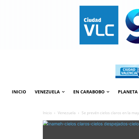
INICIO
VENEZUELA
EN CARABOBO
PLANETA
Inicio
Venezuela
Se prevén cielos claros en la ma