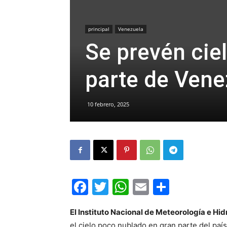
principal
Venezuela
Se prevén cie
parte de Vene
10 febrero, 2025
Facebook
Twitter
WhatsApp
Email
Compar
El Instituto Nacional de Meteorología e Hi
el cielo poco nublado en gran parte del país