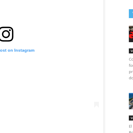
post on Instagram
V
Co
fo
pr
do
V
El
Ro