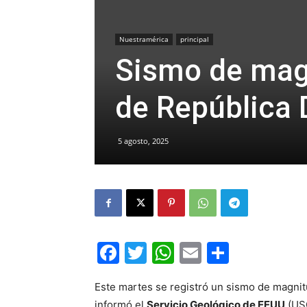
Nuestramérica
principal
Sismo de magn
de República
5 agosto, 2025
Facebook
Twitter
WhatsApp
Email
Compar
Este martes se registró un sismo de magnit
informó el
Servicio Geológico de EEUU
(USG