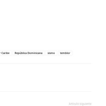
tir
 Caribe
República Dominicana
sismo
temblor
Artículo siguiente