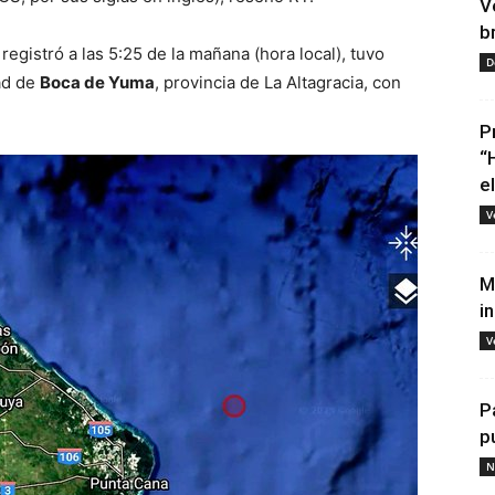
V
b
registró a las 5:25 de la mañana (hora local), tuvo
D
dad de
Boca de Yuma
, provincia de La Altagracia, con
P
“
e
V
M
i
V
P
p
N