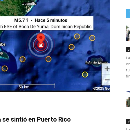
V
La
or
tu
fi
se sintió en Puerto Rico
V
La