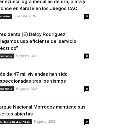
enezuela logra medallas de oro, plata y
ronce en Karate en los Juegos CAC...
5 agosto, 2026
eportes
0
residenta (E) Delcy Rodríguez:
Hagamos uso eficiente del servicio
léctrico”
5 agosto, 2026
enezuela
0
ás de 47 mil viviendas han sido
nspeccionadas tras los sismos
5 agosto, 2026
enezuela
0
arque Nacional Morrocoy mantiene sus
uertas abiertas
5 agosto, 2026
OTICIAS RELEVANTES
0