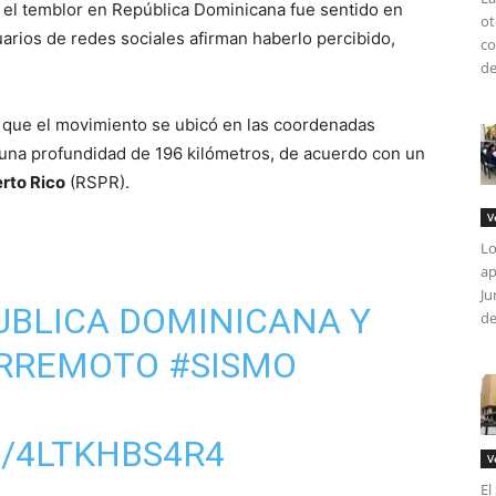
, el temblor en República Dominicana fue sentido en
ot
uarios de redes sociales afirman haberlo percibido,
co
de
 que el movimiento se ubicó en las coordenadas
n una profundidad de 196 kilómetros, de acuerdo con un
rto Rico
(RSPR).
V
Lo
ap
Ju
UBLICA DOMINICANA Y
de
RREMOTO
#SISMO
M/4LTKHBS4R4
V
El