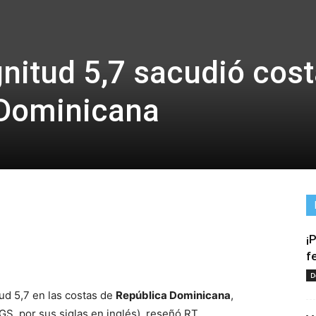
itud 5,7 sacudió cos
 Dominicana
¡
tir
f
D
ud 5,7 en las costas de
República Dominicana
,
S, por sus siglas en inglés), reseñó RT.