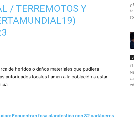
y 
L / TERREMOTOS Y
te
so
ERTAMUNDIAL19)
23
V
El
rca de heridos o daños materiales que pudiera
Na
as autoridades locales llaman a la población a estar
ca
ncia.
ed
xico: Encuentran fosa clandestina con 32 cadáveres