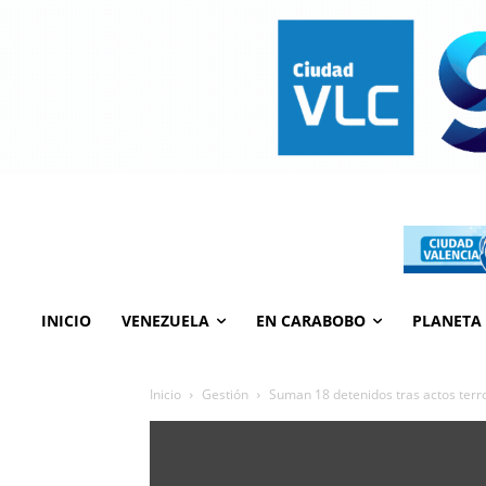
INICIO
VENEZUELA
EN CARABOBO
PLANETA
Inicio
Gestión
Suman 18 detenidos tras actos terro