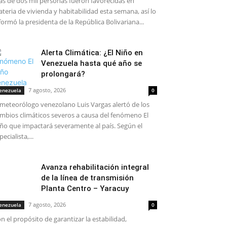
s de dos mil personas fueron favorecidas en
teria de vivienda y habitabilidad esta semana, así lo
formó la presidenta de la República Bolivariana...
Alerta Climática: ¿El Niño en
Venezuela hasta qué año se
prolongará?
7 agosto, 2026
enezuela
0
 meteorólogo venezolano Luis Vargas alertó de los
mbios climáticos severos a causa del fenómeno El
ño que impactará severamente al país. Según el
pecialista,...
Avanza rehabilitación integral
de la línea de transmisión
Planta Centro – Yaracuy
7 agosto, 2026
enezuela
0
n el propósito de garantizar la estabilidad,