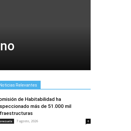
ano
Noticias Relevantes
omisión de Habitabilidad ha
nspeccionado más de 51.000 mil
nfraestructuras
7 agosto, 2026
enezuela
0