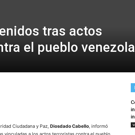
nidos tras actos
ntra el pueblo venezol
C
tir
i
i
V
guridad Ciudadana y Paz,
Diosdado Cabello
, informó
s vinculadas a los actos terroristas contra el pueblo