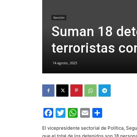
Gestión
Suman 18 dete
terroristas co
14 agosto, 2025
Facebook
Twitter
WhatsApp
Email
Compar
El vicepresidente sectorial de Política, Se
que el total de los detenidos son 18 persona