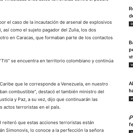
R
d
por el caso de la incautación de arsenal de explosivos
D
 así como el sujeto pagador del Zulia, los dos
l otro en Caracas, que formaban parte de los contactos
B
p
vi
“Titi” se encuentra en territorio colombiano y continúa
V
A
Caribe que le corresponde a Venezuela, en nuestro
h
ban combustible”, destacó el también ministro del
sticia y Paz, a su vez, dijo que continuarán las
V
 actos terroristas en el país.
¡
 reiteró que estas acciones terroristas están
f
Iván Simonovis, lo conoce a la perfección la señora
D