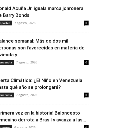
onald Acuña Jr. iguala marca jonronera
e Barry Bonds
7 agosto, 2026
eportes
0
alance semanal: Más de dos mil
ersonas son favorecidas en materia de
vienda y...
7 agosto, 2026
enezuela
0
lerta Climática: ¿El Niño en Venezuela
asta qué año se prolongará?
7 agosto, 2026
enezuela
0
Primera vez en la historia! Baloncesto
emenino derrota a Brasil y avanza a las...
6 agosto, 2026
eportes
0