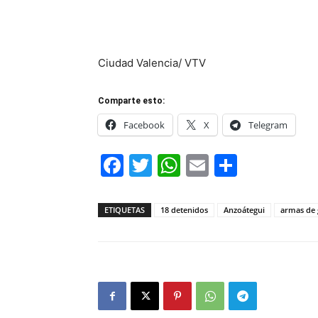
Ciudad Valencia/ VTV
Comparte esto:
Facebook
X
Telegram
Facebook
Twitter
WhatsApp
Email
Compar
ETIQUETAS
18 detenidos
Anzoátegui
armas de 