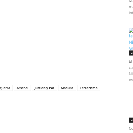
Má
ma
in
V
El
tir
ca
Ni
es
guerra
Arsenal
Justicia y Paz
Maduro
Terrorismo
V
Co