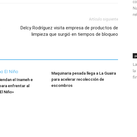
co
Na
re
Artículo siguiente
s
Delcy Rodríguez visita empresa de productos de
limpieza que surgió en tiempos de bloqueo
p
La
la
Maquinaria pesada llega a La Guaira
fi
para acelerar recolección de
endan el Inameh e
escombros
ara enfrentar al
l Niño»