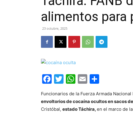
Táchira: FANB 
alimentos para 
23 octubre, 2025
Facebook
Twitter
WhatsApp
Email
Compar
Funcionarios de la Fuerza Armada Nacional 
envoltorios de cocaína ocultos en sacos d
Cristóbal,
estado Táchira,
en el marco de l