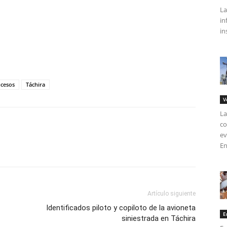
La
in
in
tir
ucesos
Táchira
V
La
co
ev
En
Artículo siguiente
Identificados piloto y copiloto de la avioneta
E
siniestrada en Táchira