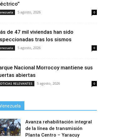
léctrico”
5 agosto, 2026
enezuela
0
ás de 47 mil viviendas han sido
nspeccionadas tras los sismos
5 agosto, 2026
enezuela
0
arque Nacional Morrocoy mantiene sus
uertas abiertas
5 agosto, 2026
OTICIAS RELEVANTES
0
Venezuela
Avanza rehabilitación integral
de la línea de transmisión
Planta Centro – Yaracuy