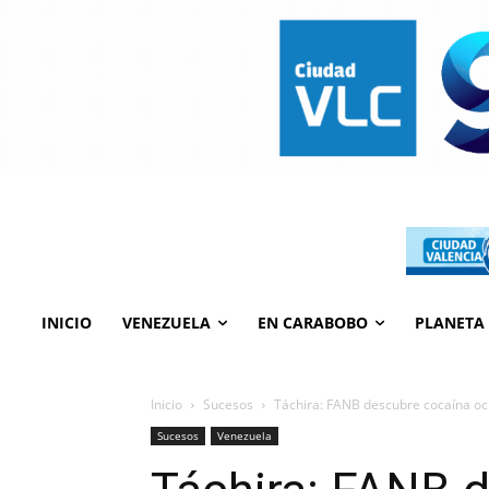
INICIO
VENEZUELA
EN CARABOBO
PLANETA
Inicio
Sucesos
Táchira: FANB descubre cocaína oc
Sucesos
Venezuela