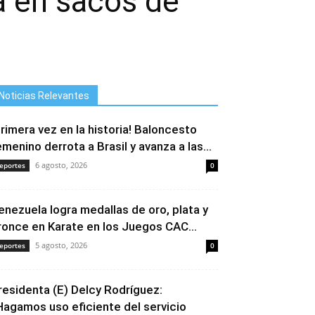
a en sacos de
Noticias Relevantes
Primera vez en la historia! Baloncesto
emenino derrota a Brasil y avanza a las...
6 agosto, 2026
eportes
0
enezuela logra medallas de oro, plata y
ronce en Karate en los Juegos CAC...
5 agosto, 2026
eportes
0
residenta (E) Delcy Rodríguez:
Hagamos uso eficiente del servicio