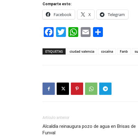
Comparte esto:
Facebook
X
Telegram
Facebook
Twitter
WhatsApp
Email
Compar
ETIQUETAS
ciudad valencia
cocaína
Fanb
s
Artículo anterior
Alcaldía reinaugura pozo de agua en Brisas de
Funval