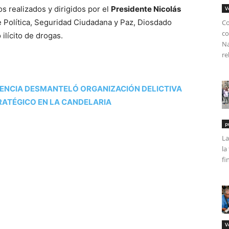
s realizados y dirigidos por el
Presidente Nicolás
V
e Política, Seguridad Ciudadana y Paz, Diosdado
Co
co
 ilícito de drogas.
Na
re
LENCIA DESMANTELÓ ORGANIZACIÓN DELICTIVA
RATÉGICO EN LA CANDELARIA
p
La
la
fi
V