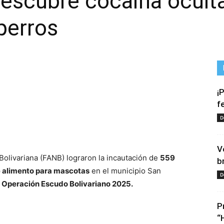
descubre cocaína ocult
perros
¡
f
D
tir
V
Bolivariana (FANB) lograron la incautación de
559
b
e alimento para mascotas
en el municipio San
D
a
Operación Escudo Bolivariano 2025.
P
“