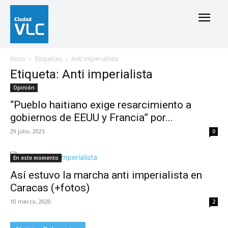
Inicio
Etiquetas
Anti imperialista
Etiqueta: Anti imperialista
Opinión
“Pueblo haitiano exige resarcimiento a
gobiernos de EEUU y Francia” por...
29 julio, 2025
0
En este momento
Así estuvo la marcha anti imperialista en
Caracas (+fotos)
10 marzo, 2020
2