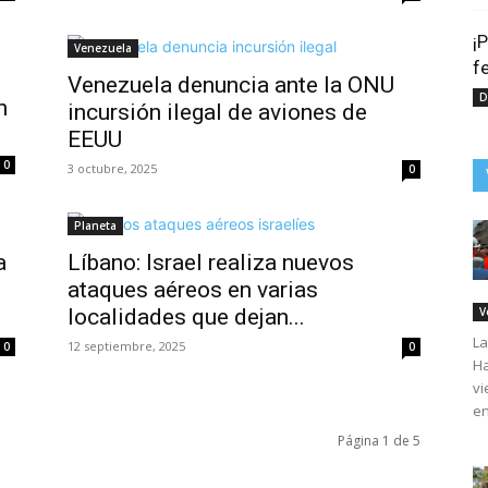
¡
Venezuela
f
Venezuela denuncia ante la ONU
D
n
incursión ilegal de aviones de
EEUU
0
3 octubre, 2025
0
Planeta
a
Líbano: Israel realiza nuevos
ataques aéreos en varias
localidades que dejan...
V
La
12 septiembre, 2025
0
0
Ha
vi
en
Página 1 de 5