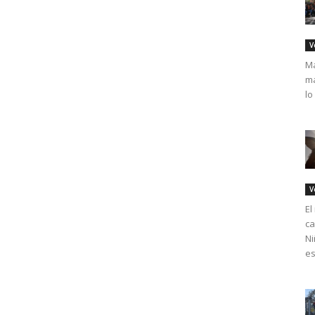
V
Má
ma
lo
V
El
ca
Ni
es