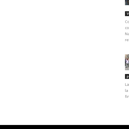
V
Co
co
Na
re
p
La
la
fi