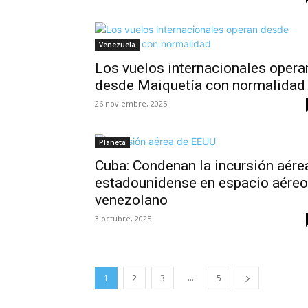
Venezuela
Los vuelos internacionales opera
desde Maiquetía con normalidad
26 noviembre, 2025
Planeta
Cuba: Condenan la incursión aére
estadounidense en espacio aéreo
venezolano
3 octubre, 2025
...
1
2
3
5