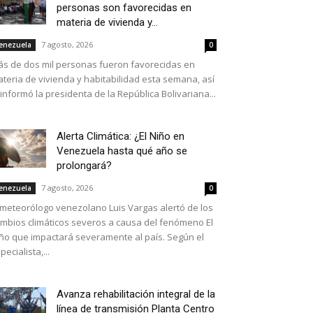
personas son favorecidas en
materia de vivienda y...
7 agosto, 2026
enezuela
0
s de dos mil personas fueron favorecidas en
teria de vivienda y habitabilidad esta semana, así
 informó la presidenta de la República Bolivariana...
Alerta Climática: ¿El Niño en
Venezuela hasta qué año se
prolongará?
7 agosto, 2026
enezuela
0
 meteorólogo venezolano Luis Vargas alertó de los
mbios climáticos severos a causa del fenómeno El
ño que impactará severamente al país. Según el
pecialista,...
Avanza rehabilitación integral de la
línea de transmisión Planta Centro