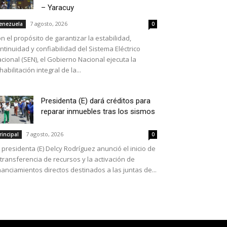
– Yaracuy
7 agosto, 2026
enezuela
0
n el propósito de garantizar la estabilidad,
ntinuidad y confiabilidad del Sistema Eléctrico
cional (SEN), el Gobierno Nacional ejecuta la
habilitación integral de la...
Presidenta (E) dará créditos para
reparar inmuebles tras los sismos
7 agosto, 2026
rincipal
0
 presidenta (E) Delcy Rodríguez anunció el inicio de
 transferencia de recursos y la activación de
nanciamientos directos destinados a las juntas de...