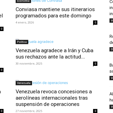
Economía
C
i
Conviasa mantiene sus itinerarios
i
el
programados para este domingo
V
4 enero, 2026
0
0
R
d
Política
Venezuela agradece a Irán y Cuba
D
sus rechazos ante la actitud...
30 noviembre, 2025
0
B
0
s
V
Venezuela
a
Venezuela revoca concesiones a
A
aerolíneas internacionales tras
h
suspensión de operaciones
V
27 noviembre, 2025
0
0