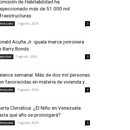
omisión de Habitabilidad ha
nspeccionado más de 51.000 mil
nfraestructuras
7 agosto, 2026
enezuela
0
onald Acuña Jr. iguala marca jonronera
e Barry Bonds
7 agosto, 2026
eportes
0
alance semanal: Más de dos mil personas
on favorecidas en materia de vivienda y...
7 agosto, 2026
enezuela
0
lerta Climática: ¿El Niño en Venezuela
asta qué año se prolongará?
7 agosto, 2026
enezuela
0