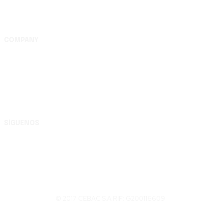
COMPANY
Complejo Editorial Batalla de Carabobo, S.A. Av. Uslar
entre Lara y Michelena, Complejo Editorial Batalla de
Carabobo, municipio Valencia - Carabobo RIF:
G200116609
SÍGUENOS
© 2017 CEBAC S.A RIF: G200116609