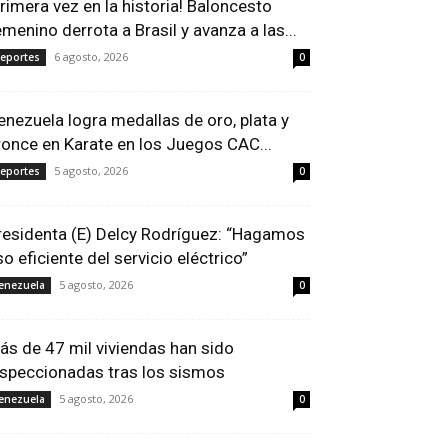
Primera vez en la historia! Baloncesto
emenino derrota a Brasil y avanza a las...
6 agosto, 2026
eportes
0
enezuela logra medallas de oro, plata y
ronce en Karate en los Juegos CAC...
5 agosto, 2026
eportes
0
residenta (E) Delcy Rodríguez: “Hagamos
so eficiente del servicio eléctrico”
5 agosto, 2026
enezuela
0
ás de 47 mil viviendas han sido
nspeccionadas tras los sismos
5 agosto, 2026
enezuela
0