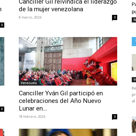
Canciller Gil reivindica el liderazgo
P
n
de la mujer venezolana
p
8 marzo, 2026
0
N
0
V
Venezuela
Re
Canciller Yván Gil participó en
pr
celebraciones del Año Nuevo
al
Lunar en...
0
18 febrero, 2026
0