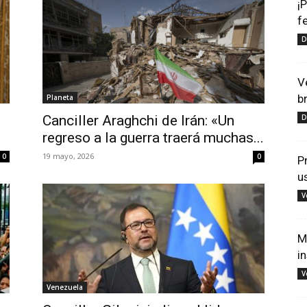
¡
f
D
V
b
Planeta
Canciller Araghchi de Irán: «Un
D
regreso a la guerra traerá muchas...
19 mayo, 2026
0
0
P
u
V
M
i
V
Venezuela