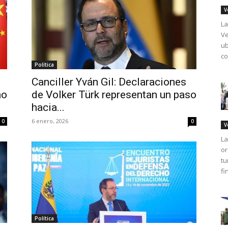
V
La
Ve
ub
co
Política
Canciller Yván Gil: Declaraciones
ho
de Volker Türk representan un paso
hacia...
6 enero, 2026
0
0
V
La
or
tu
fi
Política