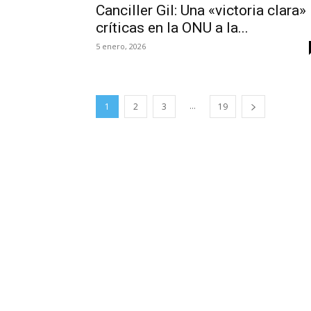
Canciller Gil: Una «victoria clara»
críticas en la ONU a la...
5 enero, 2026
...
1
2
3
19