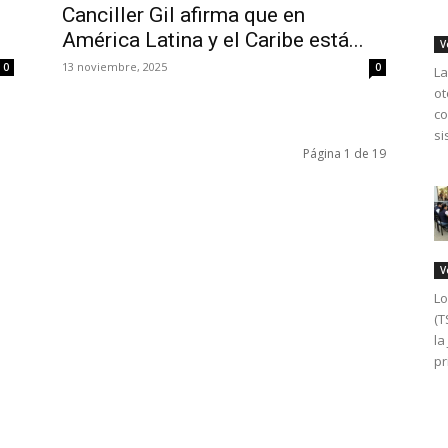
Canciller Gil afirma que en
América Latina y el Caribe está...
V
13 noviembre, 2025
0
0
La
ot
co
si
Página 1 de 19
V
Lo
(T
la
pr