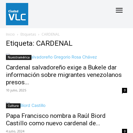
Inicio
Etiquetas
CARDENAL
Etiqueta: CARDENAL
Nuestramérica
Cardenal salvadoreño exige a Bukele dar
información sobre migrantes venezolanos
presos...
10 julio, 2025
0
Cultura
Papa Francisco nombra a Raúl Biord
Castillo como nuevo cardenal de...
4 julio, 2024
0