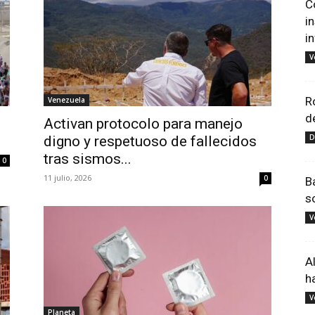
C
i
i
V
R
Venezuela
d
Activan protocolo para manejo
D
digno y respetuoso de fallecidos
tras sismos...
0
11 julio, 2026
0
B
s
V
A
h
V
Planeta