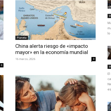
V
Má
ma
lo
Planeta
China alerta riesgo de «impacto
mayor» en la economía mundial
16 marzo, 2026
0
0
V
El
ca
Ni
es