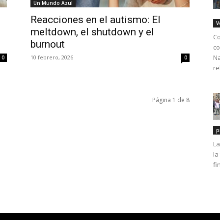
Un Mundo Azul
Reacciones en el autismo: El
V
meltdown, el shutdown y el
Co
burnout
co
Na
10 febrero, 2026
0
0
re
Página 1 de 8
p
La
la
fi