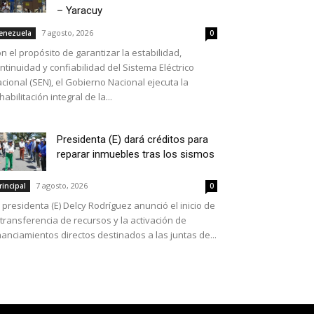
– Yaracuy
7 agosto, 2026
enezuela
0
n el propósito de garantizar la estabilidad,
ntinuidad y confiabilidad del Sistema Eléctrico
cional (SEN), el Gobierno Nacional ejecuta la
habilitación integral de la...
Presidenta (E) dará créditos para
reparar inmuebles tras los sismos
7 agosto, 2026
rincipal
0
 presidenta (E) Delcy Rodríguez anunció el inicio de
 transferencia de recursos y la activación de
nanciamientos directos destinados a las juntas de...