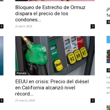
Bloqueo de Estrecho de Ormuz
¡
dispara el precio de los
f
condones...
D
22 abril, 2026
0
0
V
Planeta
La
EEUU en crisis: Precio del diésel
Ha
en California alcanzó nivel
vi
en
récord...
25 marzo, 2026
0
0