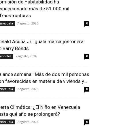
omisión de Habitabilidad ha
nspeccionado más de 51.000 mil
nfraestructuras
7 agosto, 2026
enezuela
0
onald Acuña Jr. iguala marca jonronera
e Barry Bonds
7 agosto, 2026
eportes
0
alance semanal: Más de dos mil personas
on favorecidas en materia de vivienda y...
7 agosto, 2026
enezuela
0
lerta Climática: ¿El Niño en Venezuela
asta qué año se prolongará?
7 agosto, 2026
enezuela
0