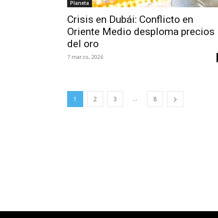
Planeta
Crisis en Dubái: Conflicto en
Oriente Medio desploma precios
del oro
7 marzo, 2026
...
1
2
3
8