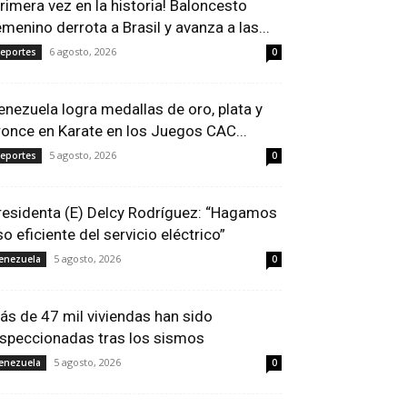
Primera vez en la historia! Baloncesto
emenino derrota a Brasil y avanza a las...
6 agosto, 2026
eportes
0
enezuela logra medallas de oro, plata y
ronce en Karate en los Juegos CAC...
5 agosto, 2026
eportes
0
residenta (E) Delcy Rodríguez: “Hagamos
so eficiente del servicio eléctrico”
5 agosto, 2026
enezuela
0
ás de 47 mil viviendas han sido
nspeccionadas tras los sismos
5 agosto, 2026
enezuela
0