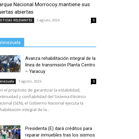
arque Nacional Morrocoy mantiene sus
uertas abiertas
5 agosto, 2026
OTICIAS RELEVANTES
0
Venezuela
Avanza rehabilitación integral de la
línea de transmisión Planta Centro
– Yaracuy
7 agosto, 2026
enezuela
0
n el propósito de garantizar la estabilidad,
ntinuidad y confiabilidad del Sistema Eléctrico
cional (SEN), el Gobierno Nacional ejecuta la
habilitación integral de la...
Presidenta (E) dará créditos para
reparar inmuebles tras los sismos