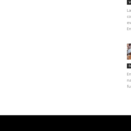
V
La
co
ev
En
E
En
na
fu