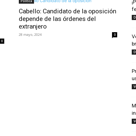
Política
¡
f
Cabello: Candidato de la oposición
depende de las órdenes del
D
extranjero
28 mayo, 2024
0
V
0
b
D
P
u
V
M
i
V