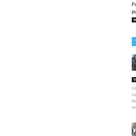
P
p
N
V
Co
co
Na
re