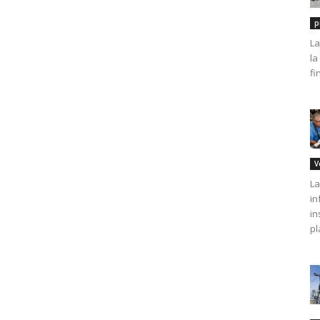
p
La
la
fi
V
La
in
in
pl