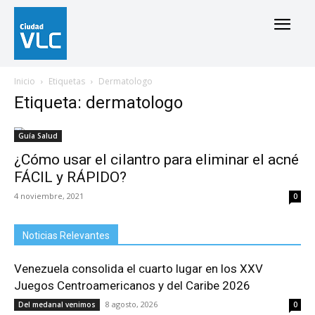
Inicio
Etiquetas
Dermatologo
Etiqueta: dermatologo
Guía Salud
¿Cómo usar el cilantro para eliminar el acné
FÁCIL y RÁPIDO?
4 noviembre, 2021
0
Noticias Relevantes
Venezuela consolida el cuarto lugar en los XXV
Juegos Centroamericanos y del Caribe 2026
8 agosto, 2026
Del medanal venimos
0