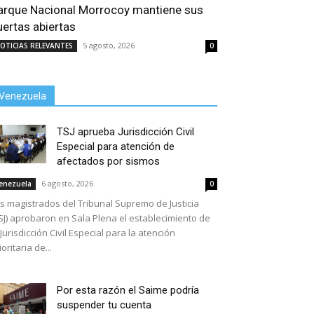
arque Nacional Morrocoy mantiene sus
uertas abiertas
5 agosto, 2026
OTICIAS RELEVANTES
0
Venezuela
TSJ aprueba Jurisdicción Civil
Especial para atención de
afectados por sismos
6 agosto, 2026
enezuela
0
s magistrados del Tribunal Supremo de Justicia
SJ) aprobaron en Sala Plena el establecimiento de
 Jurisdicción Civil Especial para la atención
ioritaria de...
Por esta razón el Saime podría
suspender tu cuenta