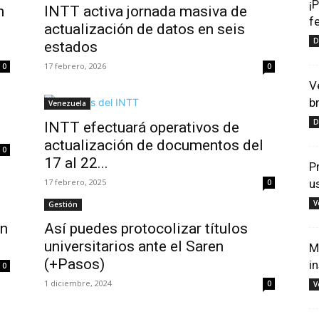
¡
n
INTT activa jornada masiva de
f
actualización de datos en seis
D
estados
17 febrero, 2026
0
0
V
b
Venezuela
D
INTT efectuará operativos de
actualización de documentos del
0
17 al 22...
P
17 febrero, 2025
u
0
V
Gestión
on
Así puedes protocolizar títulos
universitarios ante el Saren
M
(+Pasos)
i
0
1 diciembre, 2024
0
V