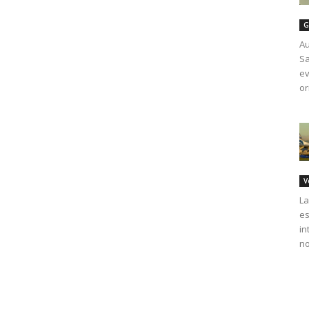
G
Au
Sa
ev
or
V
La
es
in
no