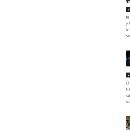
V
El
y 
te
so
V
El
Na
ca
ed