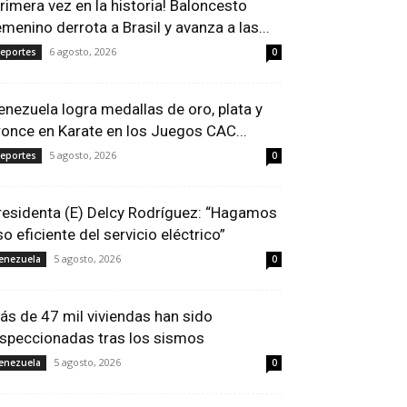
Primera vez en la historia! Baloncesto
emenino derrota a Brasil y avanza a las...
6 agosto, 2026
eportes
0
enezuela logra medallas de oro, plata y
ronce en Karate en los Juegos CAC...
5 agosto, 2026
eportes
0
residenta (E) Delcy Rodríguez: “Hagamos
so eficiente del servicio eléctrico”
5 agosto, 2026
enezuela
0
ás de 47 mil viviendas han sido
nspeccionadas tras los sismos
5 agosto, 2026
enezuela
0