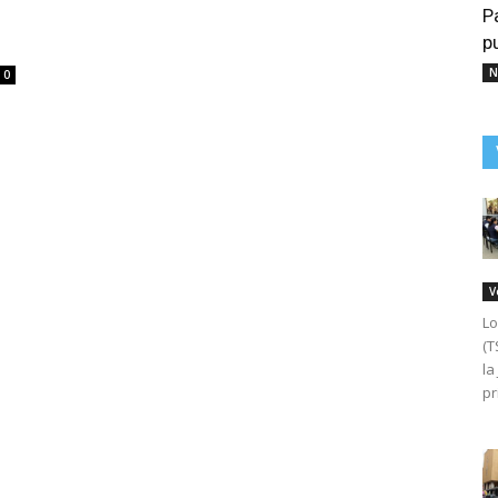
P
p
N
0
V
Lo
(T
la
pr