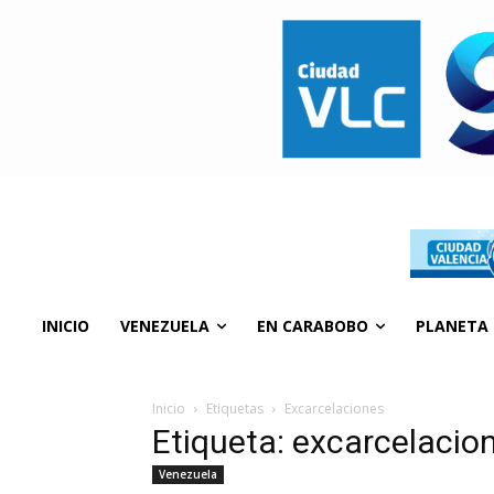
INICIO
VENEZUELA
EN CARABOBO
PLANETA
Inicio
Etiquetas
Excarcelaciones
Etiqueta: excarcelacio
Venezuela