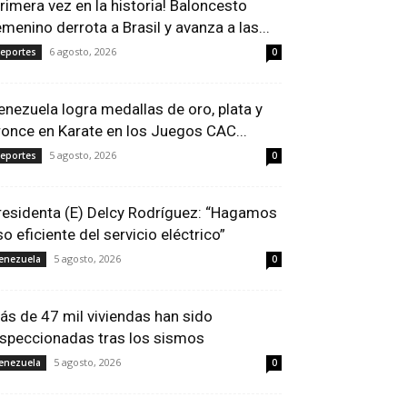
Primera vez en la historia! Baloncesto
emenino derrota a Brasil y avanza a las...
6 agosto, 2026
eportes
0
enezuela logra medallas de oro, plata y
ronce en Karate en los Juegos CAC...
5 agosto, 2026
eportes
0
residenta (E) Delcy Rodríguez: “Hagamos
so eficiente del servicio eléctrico”
5 agosto, 2026
enezuela
0
ás de 47 mil viviendas han sido
nspeccionadas tras los sismos
5 agosto, 2026
enezuela
0