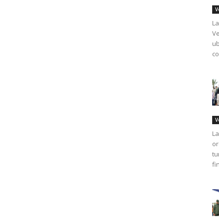
V
La
Ve
ub
co
V
La
or
tu
fi