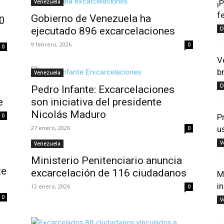
Venezuela
¡
f
Gobierno de Venezuela ha
0
ejecutado 896 excarcelaciones
D
9 febrero, 2026
0
0
V
b
Venezuela
D
Pedro Infante: Excarcelaciones
e
son iniciativa del presidente
Nicolás Maduro
0
P
27 enero, 2026
u
0
V
Venezuela
Ministerio Penitenciario anuncia
te
excarcelación de 116 ciudadanos
M
i
12 enero, 2026
0
0
V