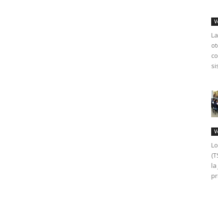
V
La
ot
co
si
V
Lo
(T
la
pr