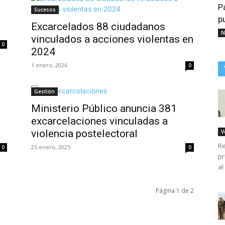
P
Sucesos
p
Excarcelados 88 ciudadanos
N
vinculados a acciones violentas en
0
2024
1 enero, 2026
0
Gestión
Ministerio Público anuncia 381
excarcelaciones vinculadas a
violencia postelectoral
V
Re
25 enero, 2025
0
0
pr
al
Página 1 de 2