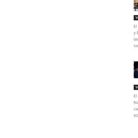
V
El
y 
te
so
V
El
Na
ca
ed