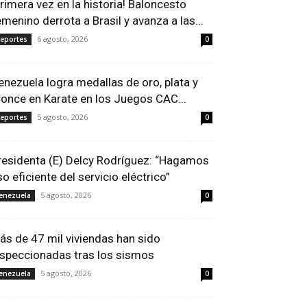
Primera vez en la historia! Baloncesto
emenino derrota a Brasil y avanza a las...
6 agosto, 2026
eportes
0
enezuela logra medallas de oro, plata y
ronce en Karate en los Juegos CAC...
5 agosto, 2026
eportes
0
residenta (E) Delcy Rodríguez: “Hagamos
so eficiente del servicio eléctrico”
5 agosto, 2026
enezuela
0
ás de 47 mil viviendas han sido
nspeccionadas tras los sismos
5 agosto, 2026
enezuela
0