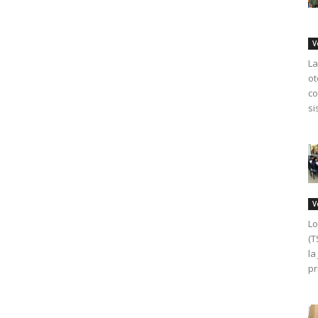
V
La
ot
co
si
V
Lo
(T
la
pr