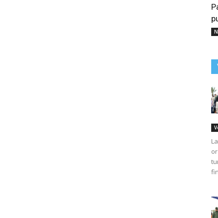
P
p
N
V
La
or
tu
fi