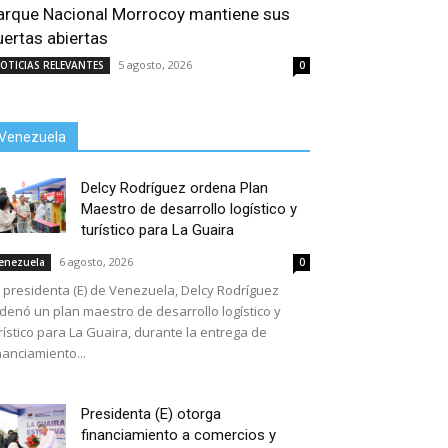
arque Nacional Morrocoy mantiene sus
uertas abiertas
5 agosto, 2026
OTICIAS RELEVANTES
0
Venezuela
Delcy Rodríguez ordena Plan
Maestro de desarrollo logístico y
turístico para La Guaira
6 agosto, 2026
enezuela
0
 presidenta (E) de Venezuela, Delcy Rodríguez
denó un plan maestro de desarrollo logístico y
rístico para La Guaira, durante la entrega de
nanciamiento...
Presidenta (E) otorga
financiamiento a comercios y