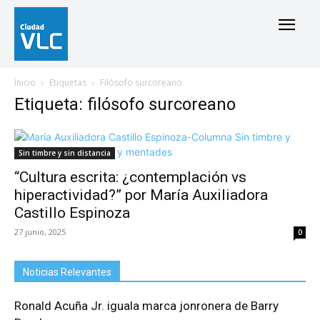
Inicio
Etiquetas
Filósofo surcoreano
Etiqueta: filósofo surcoreano
Sin timbre y sin distancia
“Cultura escrita: ¿contemplación vs
hiperactividad?” por María Auxiliadora
Castillo Espinoza
27 junio, 2025
0
Noticias Relevantes
Ronald Acuña Jr. iguala marca jonronera de Barry