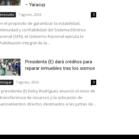
– Yaracuy
7 agosto, 2026
enezuela
0
n el propósito de garantizar la estabilidad,
ntinuidad y confiabilidad del Sistema Eléctrico
cional (SEN), el Gobierno Nacional ejecuta la
habilitación integral de la...
Presidenta (E) dará créditos para
reparar inmuebles tras los sismos
7 agosto, 2026
rincipal
0
 presidenta (E) Delcy Rodríguez anunció el inicio de
 transferencia de recursos y la activación de
nanciamientos directos destinados a las juntas de...