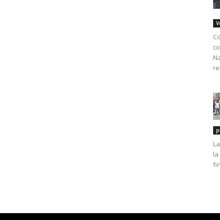
V
Co
co
Na
re
p
La
la
fi