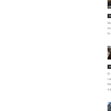
V
Má
ma
lo
V
El
ca
Ni
es