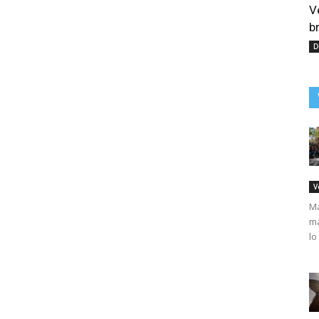
V
b
D
V
Má
ma
lo