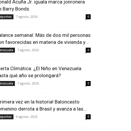
onald Acuña Jr. iguala marca jonronera
e Barry Bonds
7 agosto, 2026
eportes
0
alance semanal: Más de dos mil personas
on favorecidas en materia de vivienda y...
7 agosto, 2026
enezuela
0
lerta Climática: ¿El Niño en Venezuela
asta qué año se prolongará?
7 agosto, 2026
enezuela
0
Primera vez en la historia! Baloncesto
emenino derrota a Brasil y avanza a las...
6 agosto, 2026
eportes
0