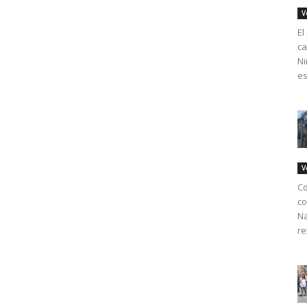
V
El
ca
Ni
es
V
Co
co
Na
re