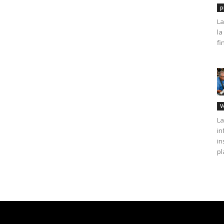
p
La
la
fi
V
La
in
in
pl