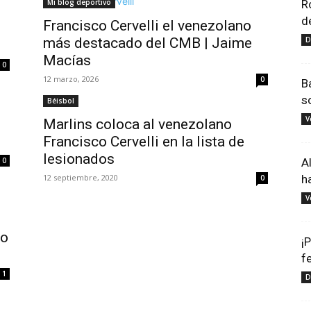
Mi blog deportivo
R
d
Francisco Cervelli el venezolano
más destacado del CMB | Jaime
D
Macías
0
12 marzo, 2026
0
B
s
Béisbol
V
Marlins coloca al venezolano
Francisco Cervelli en la lista de
lesionados
0
A
12 septiembre, 2020
h
0
V
io
¡
f
1
D