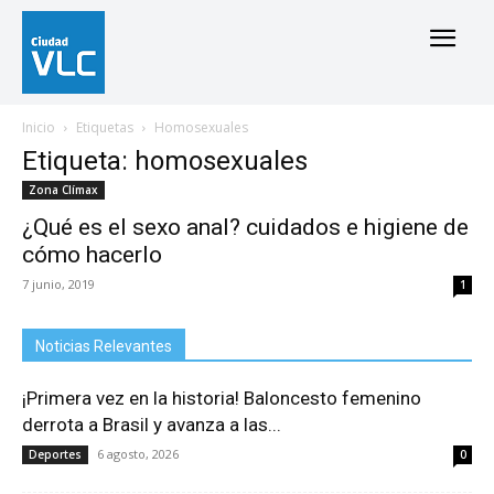
Inicio
Etiquetas
Homosexuales
Etiqueta: homosexuales
Zona Clímax
¿Qué es el sexo anal? cuidados e higiene de
cómo hacerlo
7 junio, 2019
1
Noticias Relevantes
¡Primera vez en la historia! Baloncesto femenino
derrota a Brasil y avanza a las...
6 agosto, 2026
Deportes
0