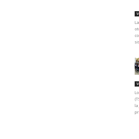
V
La
ot
co
si
V
Lo
(T
la
pr