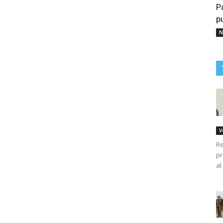
P
p
N
V
Re
pr
al