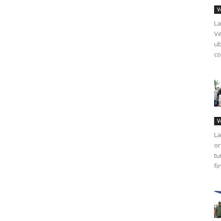
V
La
Ve
ub
co
V
La
or
tu
fi