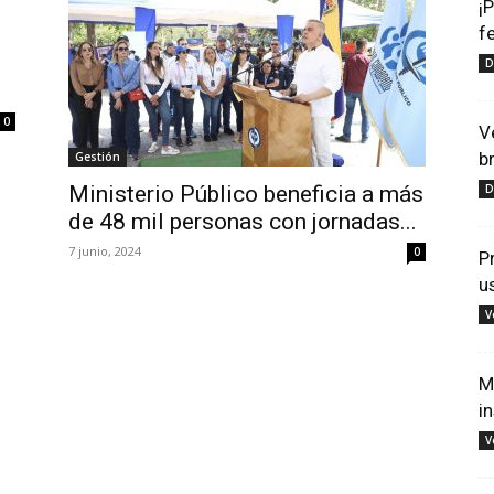
¡
f
D
0
V
b
Gestión
Ministerio Público beneficia a más
D
de 48 mil personas con jornadas...
7 junio, 2024
0
P
u
V
M
i
V