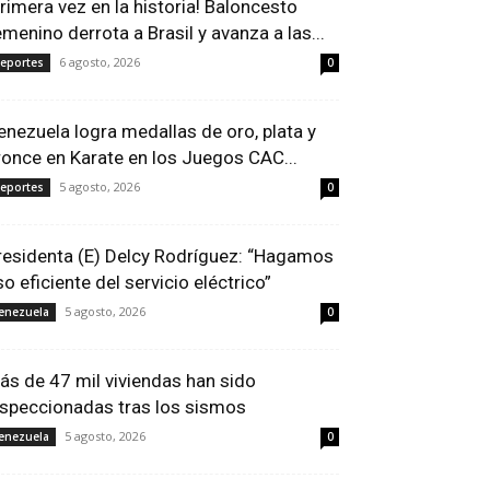
Primera vez en la historia! Baloncesto
emenino derrota a Brasil y avanza a las...
6 agosto, 2026
eportes
0
enezuela logra medallas de oro, plata y
ronce en Karate en los Juegos CAC...
5 agosto, 2026
eportes
0
residenta (E) Delcy Rodríguez: “Hagamos
so eficiente del servicio eléctrico”
5 agosto, 2026
enezuela
0
ás de 47 mil viviendas han sido
nspeccionadas tras los sismos
5 agosto, 2026
enezuela
0