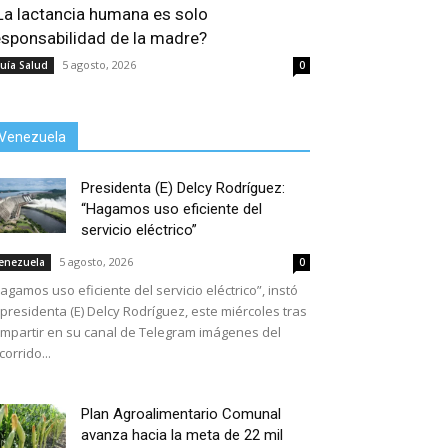
La lactancia humana es solo
esponsabilidad de la madre?
5 agosto, 2026
uía Salud
0
Venezuela
Presidenta (E) Delcy Rodríguez:
“Hagamos uso eficiente del
servicio eléctrico”
5 agosto, 2026
enezuela
0
agamos uso eficiente del servicio eléctrico”, instó
 presidenta (E) Delcy Rodríguez, este miércoles tras
mpartir en su canal de Telegram imágenes del
corrido...
Plan Agroalimentario Comunal
avanza hacia la meta de 22 mil