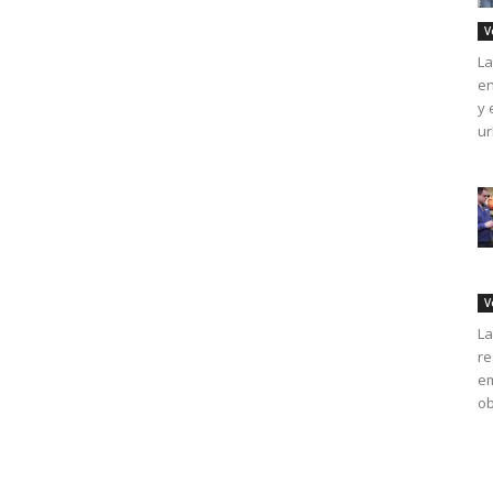
V
La
en
y 
ur
V
La
re
em
ob