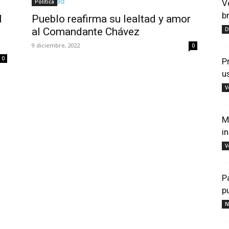
Política
V
b
l
Pueblo reafirma su lealtad y amor
al Comandante Chávez
D
9 diciembre, 2022
0
0
P
u
V
M
i
V
P
p
N