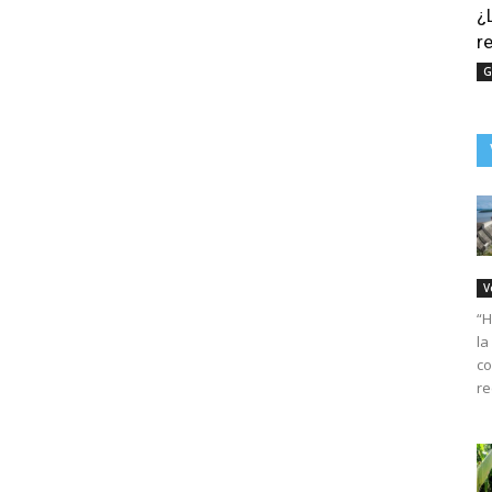
¿
r
G
V
“H
la
co
re