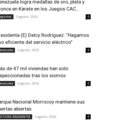
enezuela logra medallas de oro, plata y
ronce en Karate en los Juegos CAC...
5 agosto, 2026
eportes
0
residenta (E) Delcy Rodríguez: “Hagamos
so eficiente del servicio eléctrico”
5 agosto, 2026
enezuela
0
ás de 47 mil viviendas han sido
nspeccionadas tras los sismos
5 agosto, 2026
enezuela
0
arque Nacional Morrocoy mantiene sus
uertas abiertas
5 agosto, 2026
OTICIAS RELEVANTES
0