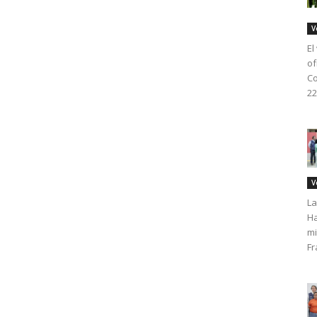
V
El
of
Co
22
V
La
Ha
mi
Fr