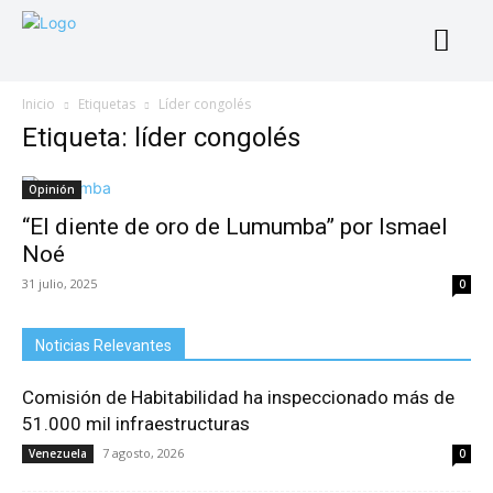
Inicio
Etiquetas
Líder congolés
Etiqueta: líder congolés
Opinión
“El diente de oro de Lumumba” por Ismael
Noé
31 julio, 2025
0
Noticias Relevantes
Comisión de Habitabilidad ha inspeccionado más de
51.000 mil infraestructuras
7 agosto, 2026
Venezuela
0