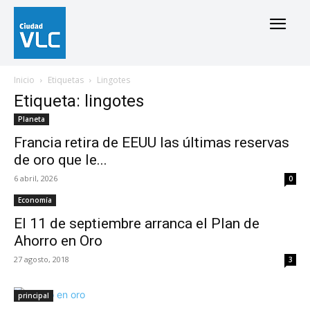
Inicio
Etiquetas
Lingotes
Etiqueta: lingotes
Planeta
Francia retira de EEUU las últimas reservas
de oro que le...
6 abril, 2026
0
Economía
El 11 de septiembre arranca el Plan de
Ahorro en Oro
27 agosto, 2018
3
principal