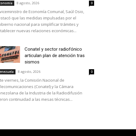
8 agosto, 2026
conomía
0
 viceministro de Economía Comunal, Saúl Osio,
stacó que las medidas impulsadas por el
bierno nacional para simplificar trámites y
tablecer nuevas relaciones económicas...
Conatel y sector radiofónico
articulan plan de atención tras
sismos
8 agosto, 2026
enezuela
0
te viernes, la Comisión Nacional de
lecomunicaciones (Conatel) y la Cámara
nezolana de la Industria de la Radiodifusión
eron continuidad a las mesas técnicas...