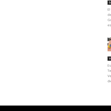
E
El
de
Go
es
V
Es
Te
Ve
di