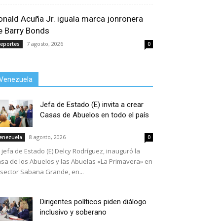
onald Acuña Jr. iguala marca jonronera
e Barry Bonds
7 agosto, 2026
eportes
0
Venezuela
Jefa de Estado (E) invita a crear
Casas de Abuelos en todo el país
8 agosto, 2026
enezuela
0
 jefa de Estado (E) Delcy Rodríguez, inauguró la
sa de los Abuelos y las Abuelas «La Primavera» en
 sector Sabana Grande, en...
Dirigentes políticos piden diálogo
inclusivo y soberano