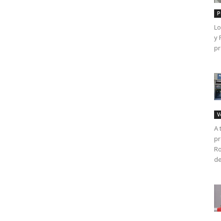
P
Lo
y 
pr
V
A 
pr
Ro
de