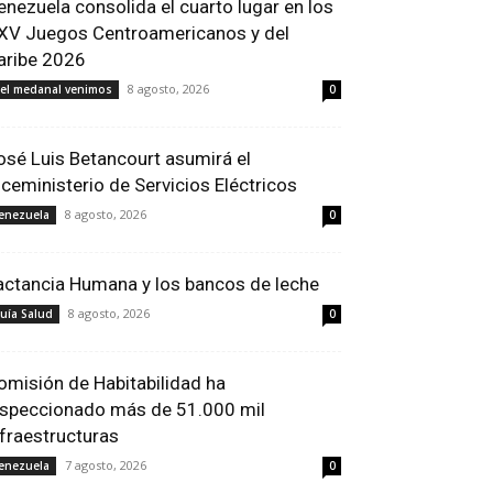
enezuela consolida el cuarto lugar en los
XV Juegos Centroamericanos y del
aribe 2026
8 agosto, 2026
el medanal venimos
0
osé Luis Betancourt asumirá el
iceministerio de Servicios Eléctricos
8 agosto, 2026
enezuela
0
actancia Humana y los bancos de leche
8 agosto, 2026
uía Salud
0
omisión de Habitabilidad ha
nspeccionado más de 51.000 mil
nfraestructuras
7 agosto, 2026
enezuela
0