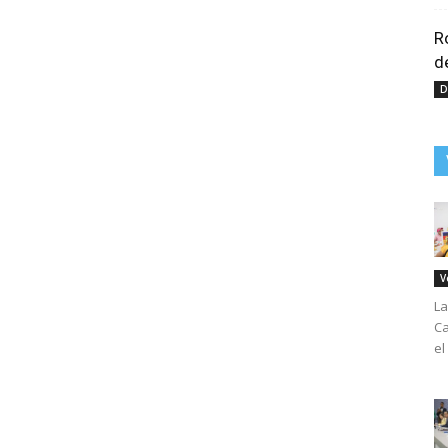
R
d
D
V
La
Ca
el