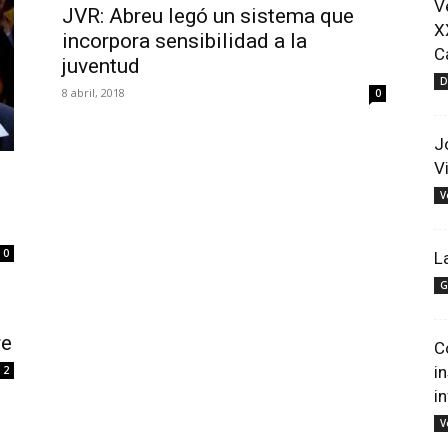
V
JVR: Abreu legó un sistema que
X
incorpora sensibilidad a la
C
juventud
D
8 abril, 2018
0
J
V
V
0
L
G
re
C
i
2
i
V