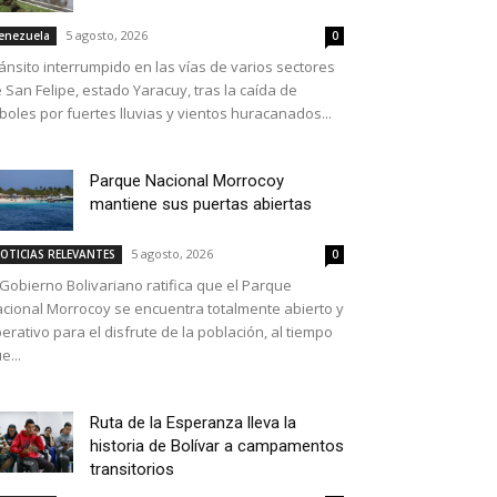
5 agosto, 2026
enezuela
0
ánsito interrumpido en las vías de varios sectores
 San Felipe, estado Yaracuy, tras la caída de
boles por fuertes lluvias y vientos huracanados...
Parque Nacional Morrocoy
mantiene sus puertas abiertas
5 agosto, 2026
OTICIAS RELEVANTES
0
 Gobierno Bolivariano ratifica que el Parque
cional Morrocoy se encuentra totalmente abierto y
erativo para el disfrute de la población, al tiempo
e...
Ruta de la Esperanza lleva la
historia de Bolívar a campamentos
transitorios