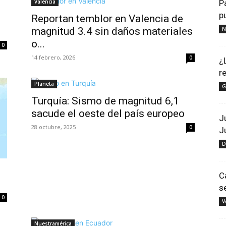
Valencia
P
p
Reportan temblor en Valencia de
magnitud 3.4 sin daños materiales
N
o...
0
14 febrero, 2026
0
¿
r
Planeta
G
Turquía: Sismo de magnitud 6,1
sacude el oeste del país europeo
J
28 octubre, 2025
0
J
D
C
s
0
V
Nuestramérica