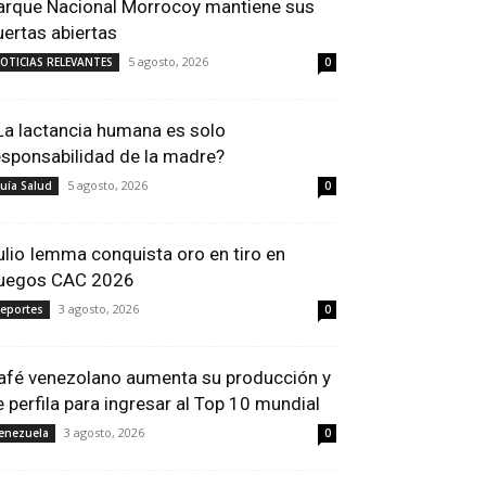
arque Nacional Morrocoy mantiene sus
uertas abiertas
5 agosto, 2026
OTICIAS RELEVANTES
0
La lactancia humana es solo
esponsabilidad de la madre?
5 agosto, 2026
uía Salud
0
ulio Iemma conquista oro en tiro en
uegos CAC 2026
3 agosto, 2026
eportes
0
afé venezolano aumenta su producción y
e perfila para ingresar al Top 10 mundial
3 agosto, 2026
enezuela
0