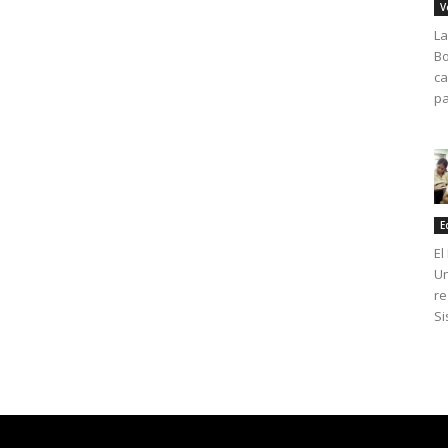
V
La
Bo
ca
pa
E
El
Un
re
Si