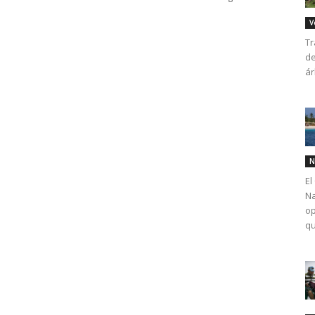
V
Tr
de
ár
N
El
Na
op
qu