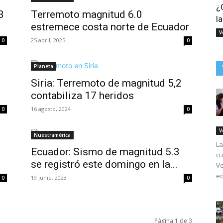
¿
3
Terremoto magnitud 6.0
l
estremece costa norte de Ecuador
V
25 abril, 2025
0
0
Planeta
Siria: Terremoto de magnitud 5,2
contabiliza 17 heridos
16 agosto, 2024
0
0
V
Nuestramérica
La
Ecuador: Sismo de magnitud 5.3
cu
se registró este domingo en la...
Ve
ed
19 junio, 2023
0
0
Página 1 de 3