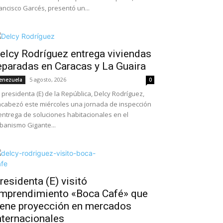
ancisco Garcés, presentó un...
elcy Rodríguez entrega viviendas
eparadas en Caracas y La Guaira
5 agosto, 2026
enezuela
0
 presidenta (E) de la República, Delcy Rodríguez,
cabezó este miércoles una jornada de inspección
entrega de soluciones habitacionales en el
banismo Gigante...
residenta (E) visitó
mprendimiento «Boca Café» que
iene proyección en mercados
nternacionales