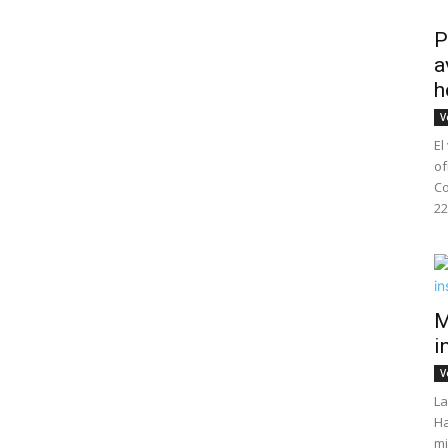
P
a
h
V
El
of
Co
22
M
i
V
La
Ha
mi