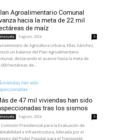
lan Agroalimentario Comunal
vanza hacia la meta de 22 mil
ectáreas de maíz
5 agosto, 2026
enezuela
0
 viceministro de Agricultura Urbana, Elías Sánchez,
reció un balance del Plan Agroalimentario
munal, destacando el avance hacia la meta de
.000 hectáreas de...
ás de 47 mil viviendas han sido
nspeccionadas tras los sismos
5 agosto, 2026
enezuela
0
 Comisión Presidencial para la Evaluación de
bitabilidad e Infraestructura, liderada por el
nistro del Poder Popular para el Transporte,