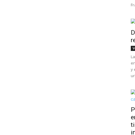
Fr
D
r
V
La
en
y 
ur
P
e
t
i