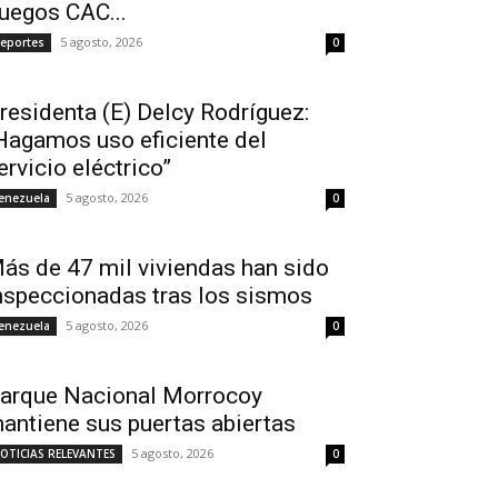
uegos CAC...
5 agosto, 2026
eportes
0
residenta (E) Delcy Rodríguez:
Hagamos uso eficiente del
ervicio eléctrico”
5 agosto, 2026
enezuela
0
ás de 47 mil viviendas han sido
nspeccionadas tras los sismos
5 agosto, 2026
enezuela
0
arque Nacional Morrocoy
antiene sus puertas abiertas
5 agosto, 2026
OTICIAS RELEVANTES
0