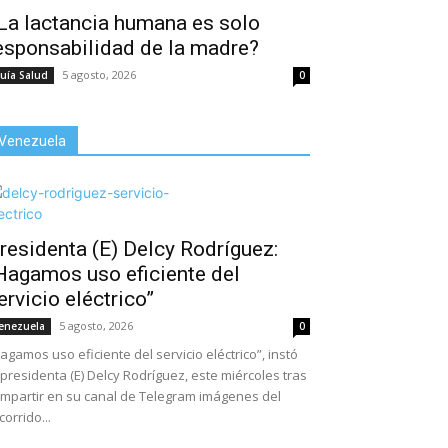
La lactancia humana es solo
esponsabilidad de la madre?
5 agosto, 2026
uía Salud
0
Venezuela
residenta (E) Delcy Rodríguez:
Hagamos uso eficiente del
ervicio eléctrico”
5 agosto, 2026
enezuela
0
agamos uso eficiente del servicio eléctrico”, instó
 presidenta (E) Delcy Rodríguez, este miércoles tras
mpartir en su canal de Telegram imágenes del
corrido...