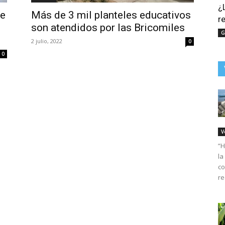
¿
re
Más de 3 mil planteles educativos
r
son atendidos por las Bricomiles
G
2 julio, 2022
0
0
V
“H
la
co
re