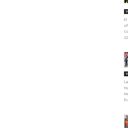
V
El
of
Co
22
V
La
Ha
mi
Fr