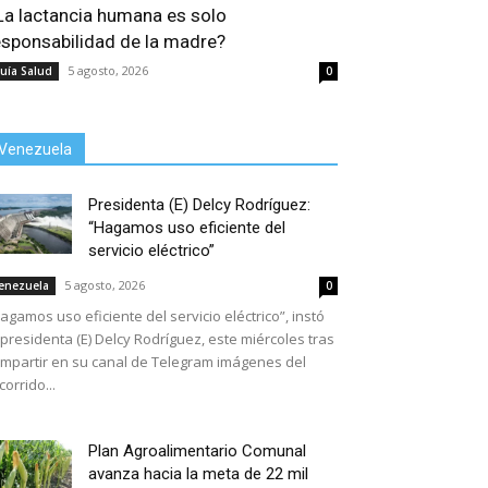
La lactancia humana es solo
esponsabilidad de la madre?
5 agosto, 2026
uía Salud
0
Venezuela
Presidenta (E) Delcy Rodríguez:
“Hagamos uso eficiente del
servicio eléctrico”
5 agosto, 2026
enezuela
0
agamos uso eficiente del servicio eléctrico”, instó
 presidenta (E) Delcy Rodríguez, este miércoles tras
mpartir en su canal de Telegram imágenes del
corrido...
Plan Agroalimentario Comunal
avanza hacia la meta de 22 mil