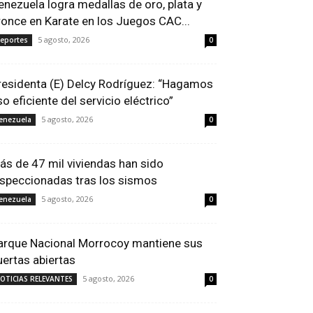
enezuela logra medallas de oro, plata y
ronce en Karate en los Juegos CAC...
5 agosto, 2026
eportes
0
residenta (E) Delcy Rodríguez: “Hagamos
so eficiente del servicio eléctrico”
5 agosto, 2026
enezuela
0
ás de 47 mil viviendas han sido
nspeccionadas tras los sismos
5 agosto, 2026
enezuela
0
arque Nacional Morrocoy mantiene sus
uertas abiertas
5 agosto, 2026
OTICIAS RELEVANTES
0