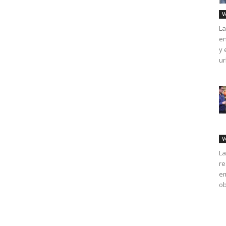
V
La
en
y 
ur
V
La
re
em
ob