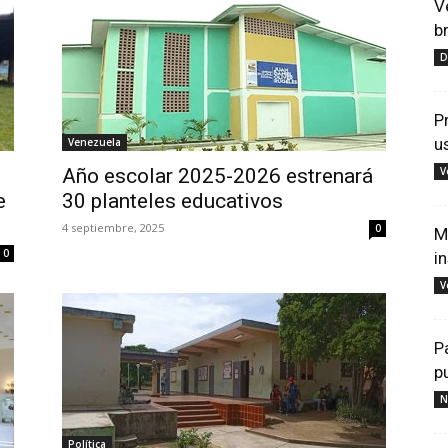
V
b
D
P
u
Venezuela
Año escolar 2025-2026 estrenará
V
e
30 planteles educativos
4 septiembre, 2025
0
M
0
i
V
P
p
N
Política