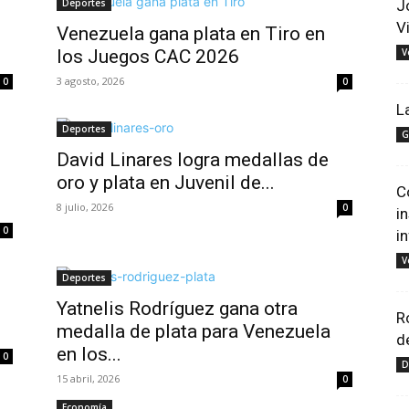
Deportes
J
V
Venezuela gana plata en Tiro en
los Juegos CAC 2026
V
3 agosto, 2026
0
0
L
Deportes
G
David Linares logra medallas de
oro y plata en Juvenil de...
C
8 julio, 2026
0
i
0
i
V
Deportes
Yatnelis Rodríguez gana otra
R
medalla de plata para Venezuela
d
en los...
0
D
15 abril, 2026
0
Economía