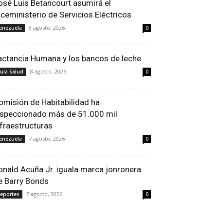
osé Luis Betancourt asumirá el
iceministerio de Servicios Eléctricos
8 agosto, 2026
enezuela
0
actancia Humana y los bancos de leche
8 agosto, 2026
uía Salud
0
omisión de Habitabilidad ha
nspeccionado más de 51.000 mil
nfraestructuras
7 agosto, 2026
enezuela
0
onald Acuña Jr. iguala marca jonronera
e Barry Bonds
7 agosto, 2026
eportes
0