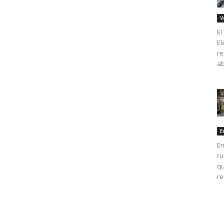
V
El
El
re
ab
E
En
ru
qu
re