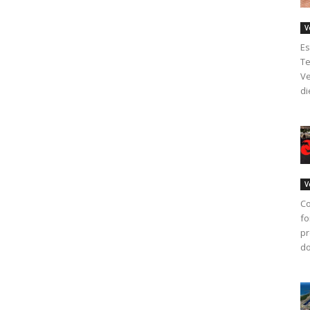
V
Es
Te
Ve
di
V
Co
fo
pr
do