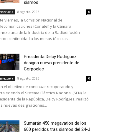
sismos
8 agosto, 2026
enezuela
0
te viernes, la Comisión Nacional de
lecomunicaciones (Conatel) y la Cámara
nezolana de la Industria de la Radiodifusión
eron continuidad a las mesas técnicas...
Presidenta Delcy Rodríguez
designa nuevo presidente de
Corpoelec
8 agosto, 2026
enezuela
0
n el objetivo de continuar recuperando y
rtaleciendo el Sistema Eléctrico Nacional (SEN), la
esidenta de la República, Delcy Rodríguez, realizó
s nuevas designaciones...
Sumarán 450 megavatios de los
600 perdidos tras sismos del 24-J