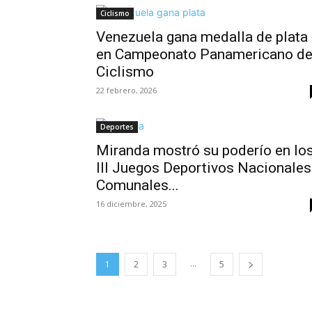
Ciclismo
Venezuela gana medalla de plata
en Campeonato Panamericano d
Ciclismo
22 febrero, 2026
Deportes
Miranda mostró su poderío en lo
III Juegos Deportivos Nacionales
Comunales...
16 diciembre, 2025
...
1
2
3
5