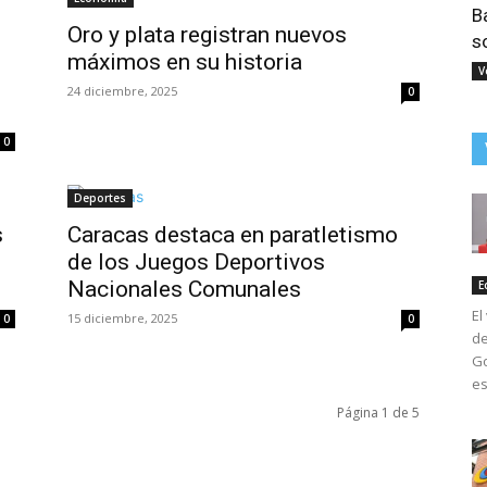
B
Oro y plata registran nuevos
s
máximos en su historia
V
e
24 diciembre, 2025
0
0
Deportes
s
Caracas destaca en paratletismo
de los Juegos Deportivos
Nacionales Comunales
E
El
15 diciembre, 2025
0
0
de
Go
es
Página 1 de 5