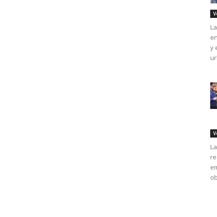
V
La
en
y 
ur
V
La
re
em
ob