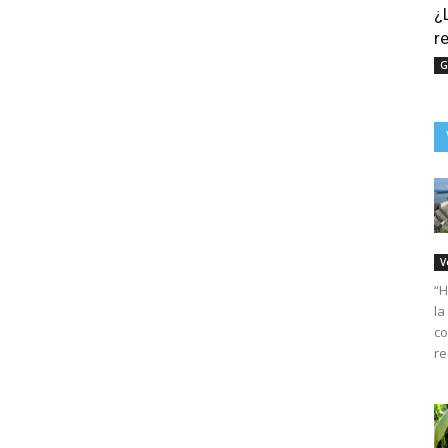
¿
r
G
V
“H
la
co
re