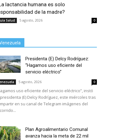
La lactancia humana es solo
esponsabilidad de la madre?
5 agosto, 2026
uía Salud
0
Venezuela
Presidenta (E) Delcy Rodríguez:
“Hagamos uso eficiente del
servicio eléctrico”
5 agosto, 2026
enezuela
0
agamos uso eficiente del servicio eléctrico”, instó
 presidenta (E) Delcy Rodríguez, este miércoles tras
mpartir en su canal de Telegram imágenes del
corrido...
Plan Agroalimentario Comunal
avanza hacia la meta de 22 mil