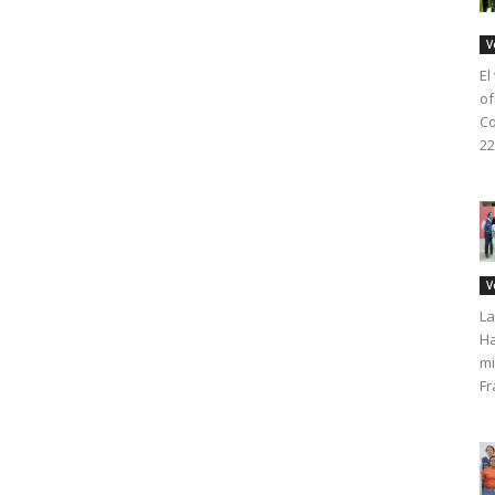
V
El
of
Co
22
V
La
Ha
mi
Fr