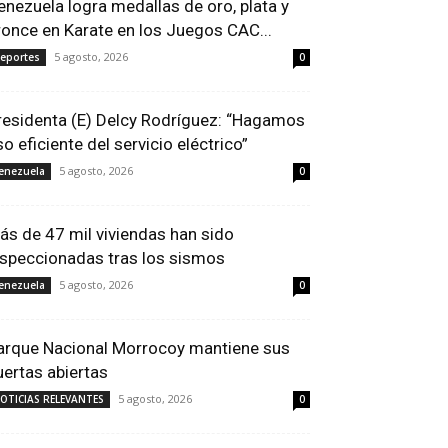
enezuela logra medallas de oro, plata y
ronce en Karate en los Juegos CAC...
5 agosto, 2026
eportes
0
residenta (E) Delcy Rodríguez: “Hagamos
so eficiente del servicio eléctrico”
5 agosto, 2026
enezuela
0
ás de 47 mil viviendas han sido
nspeccionadas tras los sismos
5 agosto, 2026
enezuela
0
arque Nacional Morrocoy mantiene sus
uertas abiertas
5 agosto, 2026
OTICIAS RELEVANTES
0