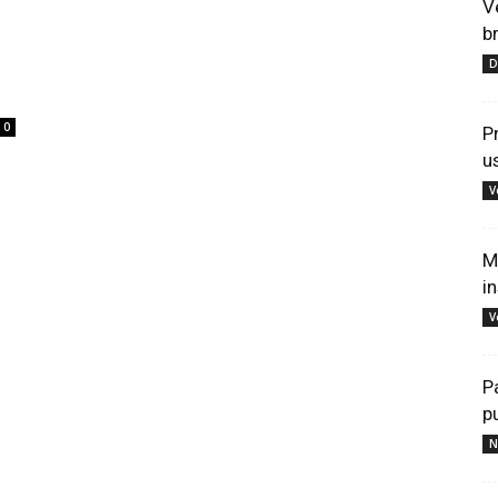
V
b
D
0
P
u
V
M
i
V
P
p
N