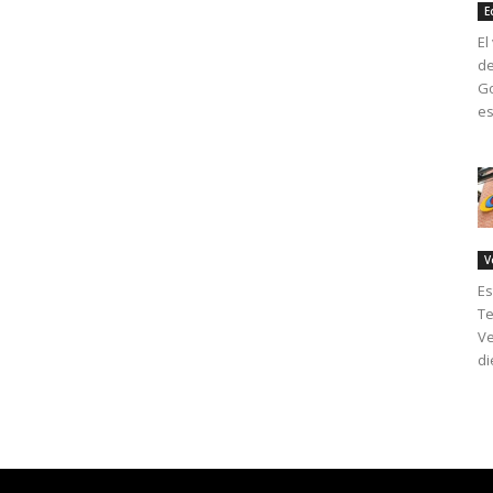
E
El
de
Go
es
V
Es
Te
Ve
di