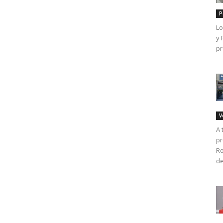
P
Lo
y 
pr
V
A 
pr
Ro
de