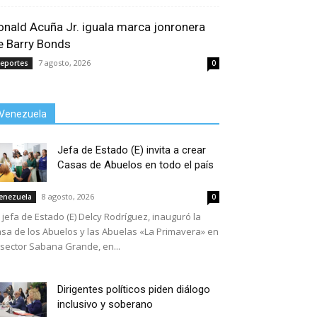
onald Acuña Jr. iguala marca jonronera
e Barry Bonds
7 agosto, 2026
eportes
0
Venezuela
Jefa de Estado (E) invita a crear
Casas de Abuelos en todo el país
8 agosto, 2026
enezuela
0
 jefa de Estado (E) Delcy Rodríguez, inauguró la
sa de los Abuelos y las Abuelas «La Primavera» en
 sector Sabana Grande, en...
Dirigentes políticos piden diálogo
inclusivo y soberano