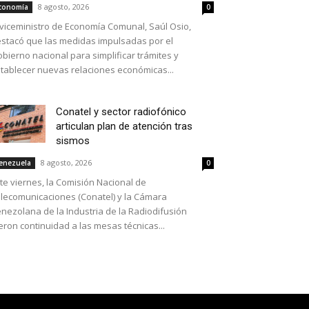
8 agosto, 2026
conomía
0
 viceministro de Economía Comunal, Saúl Osio,
stacó que las medidas impulsadas por el
bierno nacional para simplificar trámites y
tablecer nuevas relaciones económicas...
Conatel y sector radiofónico
articulan plan de atención tras
sismos
8 agosto, 2026
enezuela
0
te viernes, la Comisión Nacional de
lecomunicaciones (Conatel) y la Cámara
nezolana de la Industria de la Radiodifusión
eron continuidad a las mesas técnicas...