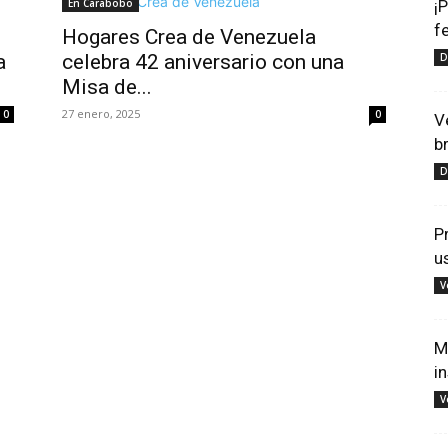
En Carabobo
¡
f
Hogares Crea de Venezuela
a
celebra 42 aniversario con una
D
Misa de...
27 enero, 2025
0
0
V
b
D
P
u
V
M
i
V