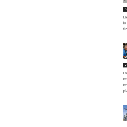
p
La
la
fi
V
La
in
in
pl