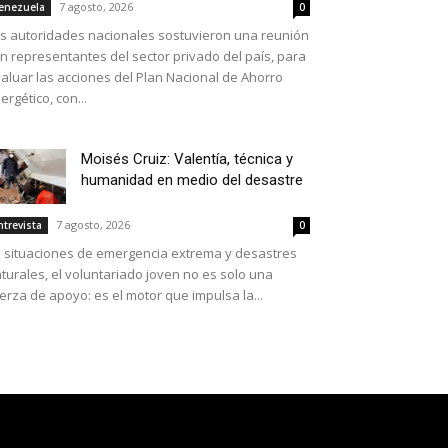
7 agosto, 2026
enezuela
0
s autoridades nacionales sostuvieron una reunión
n representantes del sector privado del país, para
aluar las acciones del Plan Nacional de Ahorro
ergético, con...
Moisés Cruiz: Valentía, técnica y
humanidad en medio del desastre
7 agosto, 2026
ntrevista
0
 situaciones de emergencia extrema y desastres
turales, el voluntariado joven no es solo una
erza de apoyo: es el motor que impulsa la...