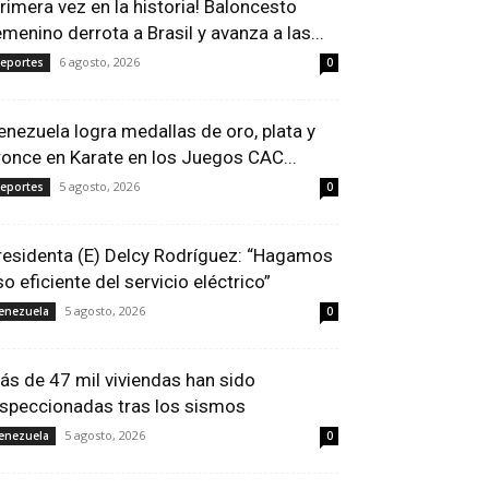
Primera vez en la historia! Baloncesto
emenino derrota a Brasil y avanza a las...
6 agosto, 2026
eportes
0
enezuela logra medallas de oro, plata y
ronce en Karate en los Juegos CAC...
5 agosto, 2026
eportes
0
residenta (E) Delcy Rodríguez: “Hagamos
so eficiente del servicio eléctrico”
5 agosto, 2026
enezuela
0
ás de 47 mil viviendas han sido
nspeccionadas tras los sismos
5 agosto, 2026
enezuela
0