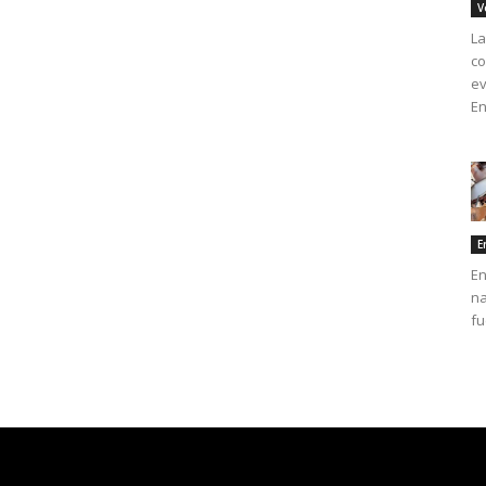
V
La
co
ev
En
E
En
na
fu