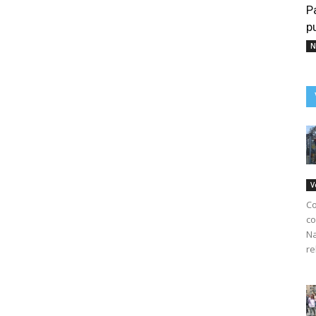
P
p
N
V
Co
co
Na
re