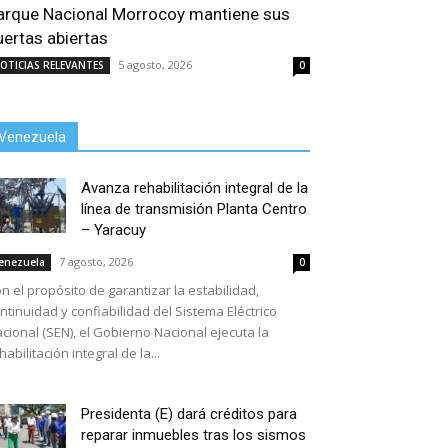
arque Nacional Morrocoy mantiene sus
uertas abiertas
5 agosto, 2026
OTICIAS RELEVANTES
0
Venezuela
Avanza rehabilitación integral de la
línea de transmisión Planta Centro
– Yaracuy
7 agosto, 2026
enezuela
0
n el propósito de garantizar la estabilidad,
ntinuidad y confiabilidad del Sistema Eléctrico
cional (SEN), el Gobierno Nacional ejecuta la
habilitación integral de la...
Presidenta (E) dará créditos para
reparar inmuebles tras los sismos