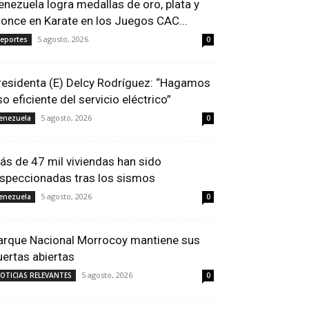
enezuela logra medallas de oro, plata y
ronce en Karate en los Juegos CAC...
5 agosto, 2026
eportes
0
residenta (E) Delcy Rodríguez: “Hagamos
so eficiente del servicio eléctrico”
5 agosto, 2026
enezuela
0
ás de 47 mil viviendas han sido
nspeccionadas tras los sismos
5 agosto, 2026
enezuela
0
arque Nacional Morrocoy mantiene sus
uertas abiertas
5 agosto, 2026
OTICIAS RELEVANTES
0