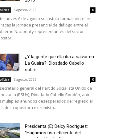
2015
6 agosto, 2026
olítica
0
te jueves 6 de agosto se instala formalmente en
racas la jornada presencial de diálogo entre el
bierno Nacional y representantes del sector
ositor...
¿Y la gente que ella iba a salvar en
La Guaira?: Diosdado Cabello
sobre...
6 agosto, 2026
olítica
0
 secretario general del Partido Socialista Unido de
nezuela (PSUV), Diosdado Cabello Rondón, ante
s múltiples anuncios desesperados del regreso al
ís de la opositora extremista...
Presidenta (E) Delcy Rodríguez:
“Hagamos uso eficiente del