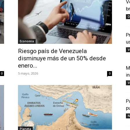
V
b
D
P
u
Economía
Riesgo país de Venezuela
V
disminuye más de un 50% desde
enero...
M
5 mayo, 2026
0
0
i
V
P
p
N
Planeta