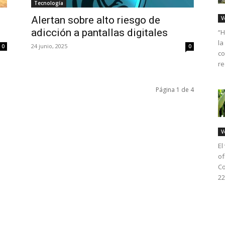
Tecnología
Alertan sobre alto riesgo de
V
adicción a pantallas digitales
“H
la
24 junio, 2025
0
0
co
re
Página 1 de 4
V
El
of
Co
22