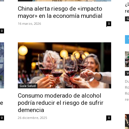
¿
China alerta riesgo de «impacto
r
mayor» en la economía mundial
G
16 marzo, 2026
0
0
V
Du
Guía Salud
Ro
Ro
Consumo moderado de alcohol
re
le
podría reducir el riesgo de sufrir
demencia
26 diciembre, 2025
0
0