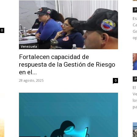
P
Es
Ca
0
Go
op
Venezuela
Fortalecen capacidad de
respuesta de la Gestión de Riesgo
en el...
P
28 agosto, 2025
0
El
Ve
lo
pa