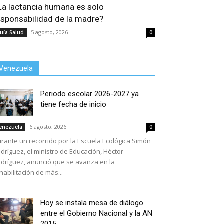
La lactancia humana es solo
esponsabilidad de la madre?
5 agosto, 2026
uía Salud
0
Venezuela
Periodo escolar 2026-2027 ya
tiene fecha de inicio
6 agosto, 2026
enezuela
0
rante un recorrido por la Escuela Ecológica Simón
dríguez, el ministro de Educación, Héctor
dríguez, anunció que se avanza en la
habilitación de más...
Hoy se instala mesa de diálogo
entre el Gobierno Nacional y la AN