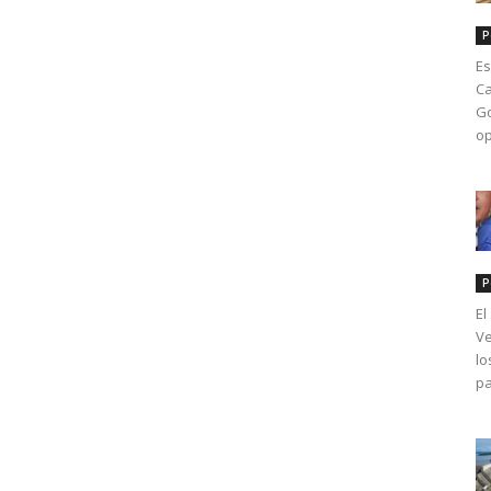
P
Es
Ca
Go
op
P
El
Ve
lo
pa