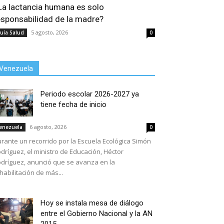
La lactancia humana es solo
esponsabilidad de la madre?
5 agosto, 2026
uía Salud
0
Venezuela
Periodo escolar 2026-2027 ya
tiene fecha de inicio
6 agosto, 2026
enezuela
0
rante un recorrido por la Escuela Ecológica Simón
dríguez, el ministro de Educación, Héctor
dríguez, anunció que se avanza en la
habilitación de más...
Hoy se instala mesa de diálogo
entre el Gobierno Nacional y la AN