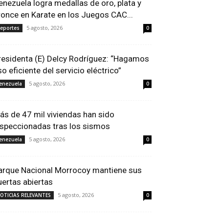
enezuela logra medallas de oro, plata y
ronce en Karate en los Juegos CAC...
5 agosto, 2026
eportes
0
residenta (E) Delcy Rodríguez: “Hagamos
so eficiente del servicio eléctrico”
5 agosto, 2026
enezuela
0
ás de 47 mil viviendas han sido
nspeccionadas tras los sismos
5 agosto, 2026
enezuela
0
arque Nacional Morrocoy mantiene sus
uertas abiertas
5 agosto, 2026
OTICIAS RELEVANTES
0