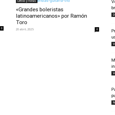
Letras y notas
V
b
«Grandes boleristas
latinoamericanos» por Ramón
D
Toro
0
20 abril, 2025
0
P
u
V
M
i
V
P
p
N