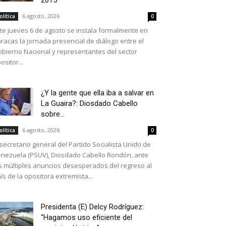
2015
6 agosto, 2026
olítica
0
te jueves 6 de agosto se instala formalmente en
racas la jornada presencial de diálogo entre el
bierno Nacional y representantes del sector
ositor...
¿Y la gente que ella iba a salvar en
La Guaira?: Diosdado Cabello
sobre...
6 agosto, 2026
olítica
0
 secretario general del Partido Socialista Unido de
nezuela (PSUV), Diosdado Cabello Rondón, ante
s múltiples anuncios desesperados del regreso al
ís de la opositora extremista...
Presidenta (E) Delcy Rodríguez:
“Hagamos uso eficiente del