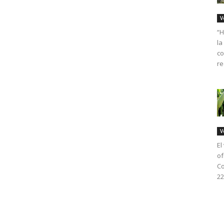
V
“H
la
co
re
V
El
of
Co
22