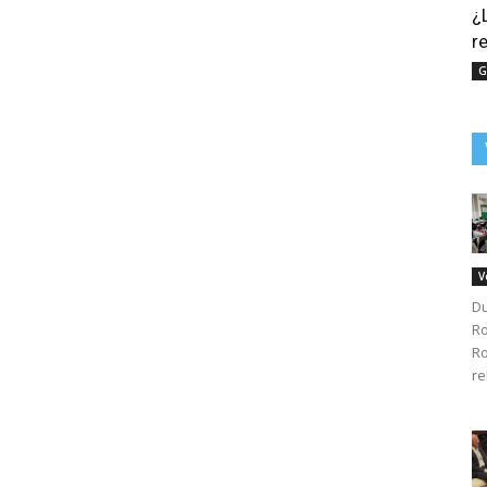
¿
r
G
V
Du
Ro
Ro
re