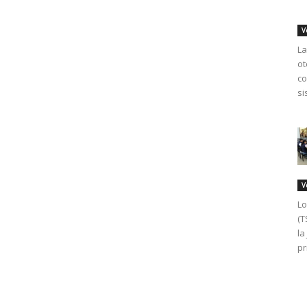
V
La
ot
co
si
V
Lo
(T
la
pr