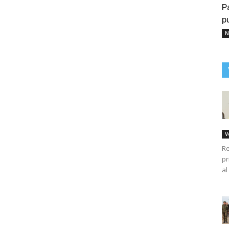
P
p
N
V
Re
pr
al