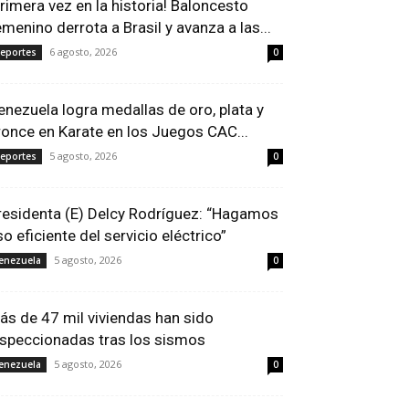
Primera vez en la historia! Baloncesto
emenino derrota a Brasil y avanza a las...
6 agosto, 2026
eportes
0
enezuela logra medallas de oro, plata y
ronce en Karate en los Juegos CAC...
5 agosto, 2026
eportes
0
residenta (E) Delcy Rodríguez: “Hagamos
so eficiente del servicio eléctrico”
5 agosto, 2026
enezuela
0
ás de 47 mil viviendas han sido
nspeccionadas tras los sismos
5 agosto, 2026
enezuela
0