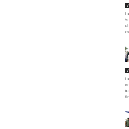
V
La
Ve
ub
co
V
La
or
tu
fi