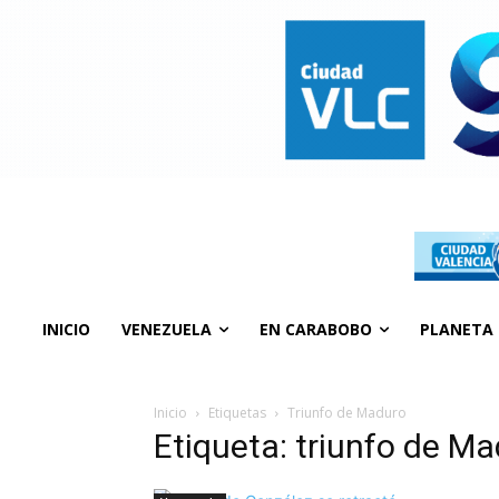
INICIO
VENEZUELA
EN CARABOBO
PLANETA
Inicio
Etiquetas
Triunfo de Maduro
Etiqueta: triunfo de M