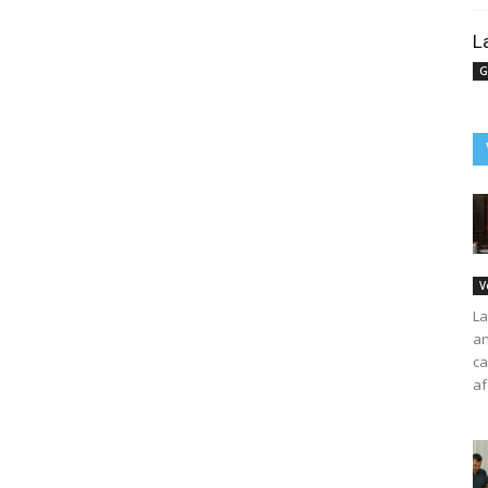
L
G
V
La
an
ca
af