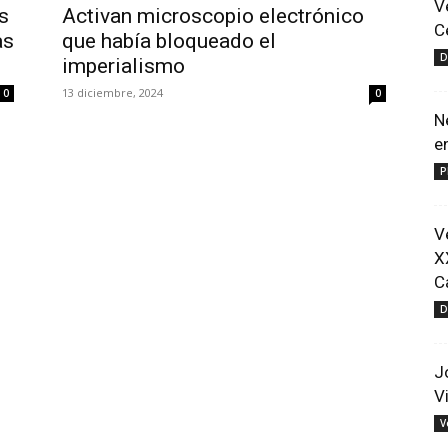
V
s
Activan microscopio electrónico
C
as
que había bloqueado el
D
imperialismo
13 diciembre, 2024
0
0
N
e
P
V
X
C
D
J
V
V