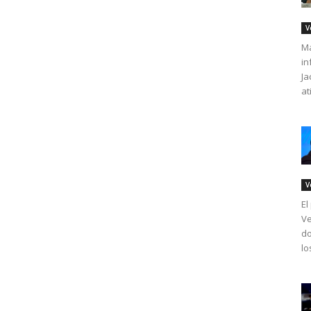
V
Má
in
Ja
at
V
El
Ve
do
lo