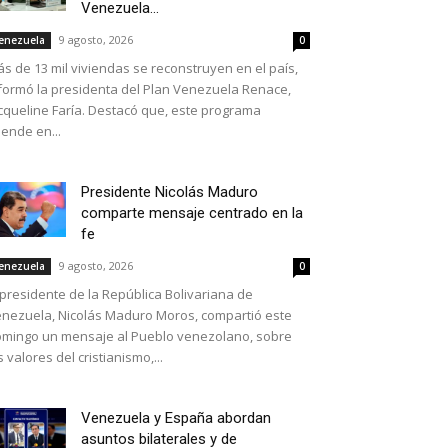
Venezuela...
9 agosto, 2026
enezuela
0
s de 13 mil viviendas se reconstruyen en el país,
formó la presidenta del Plan Venezuela Renace,
cqueline Faría. Destacó que, este programa
iende en...
Presidente Nicolás Maduro
comparte mensaje centrado en la
fe
9 agosto, 2026
enezuela
0
 presidente de la República Bolivariana de
nezuela, Nicolás Maduro Moros, compartió este
mingo un mensaje al Pueblo venezolano, sobre
s valores del cristianismo,...
Venezuela y España abordan
asuntos bilaterales y de