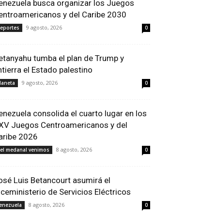
enezuela busca organizar los Juegos
entroamericanos y del Caribe 2030
9 agosto, 2026
eportes
0
etanyahu tumba el plan de Trump y
ntierra el Estado palestino
9 agosto, 2026
laneta
0
enezuela consolida el cuarto lugar en los
XV Juegos Centroamericanos y del
aribe 2026
8 agosto, 2026
el medanal venimos
0
osé Luis Betancourt asumirá el
iceministerio de Servicios Eléctricos
8 agosto, 2026
enezuela
0