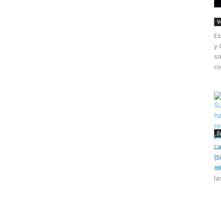
V
Es
y 
so
co
E
La
(S
co
la