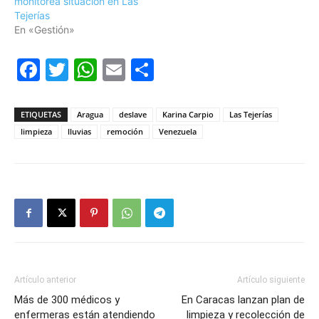
monitorea situación en Las
Tejerías
En «Gestión»
Facebook
Twitter
WhatsApp
Email
Compartir
ETIQUETAS
Aragua
deslave
Karina Carpio
Las Tejerías
limpieza
lluvias
remoción
Venezuela
Artículo anterior
Artículo siguiente
Más de 300 médicos y
En Caracas lanzan plan de
enfermeras están atendiendo
limpieza y recolección de