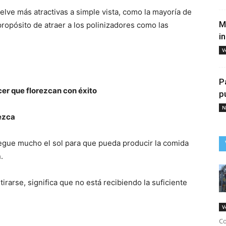
uelve más atractivas a simple vista, como la mayoría de
M
propósito de atraer a los polinizadores como las
i
V
P
cer que florezcan con éxito
p
N
rezca
egue mucho el sol para que pueda producir la comida
.
rarse, significa que no está recibiendo la suficiente
V
Co