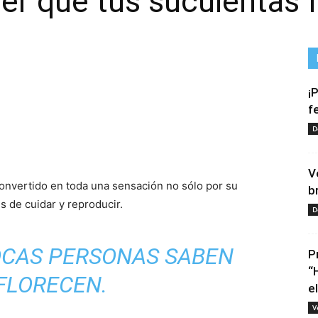
er que tus suculentas 
¡
f
D
tir
V
convertido en toda una sensación no sólo por su
b
s de cuidar y reproducir.
D
OCAS PERSONAS SABEN
P
“
FLORECEN.
e
V