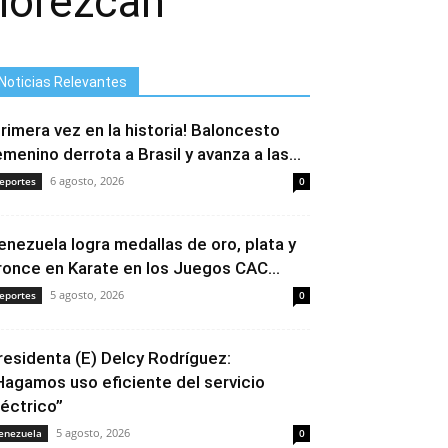
florezcan
Noticias Relevantes
Primera vez en la historia! Baloncesto
emenino derrota a Brasil y avanza a las...
6 agosto, 2026
eportes
0
enezuela logra medallas de oro, plata y
ronce en Karate en los Juegos CAC...
5 agosto, 2026
eportes
0
residenta (E) Delcy Rodríguez:
Hagamos uso eficiente del servicio
léctrico”
5 agosto, 2026
enezuela
0