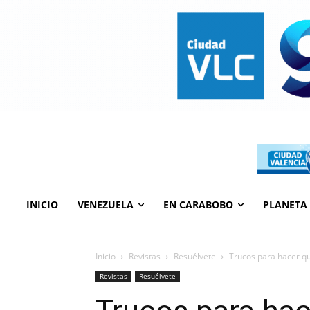
INICIO
VENEZUELA
EN CARABOBO
PLANETA
Inicio
Revistas
Resuélvete
Trucos para hacer qu
Revistas
Resuélvete