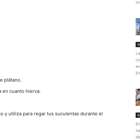
in
V
La
co
ev
En
e plátano.
a en cuanto hierva.
o y utiliza para regar tus suculentas durante el
E
En
na
de