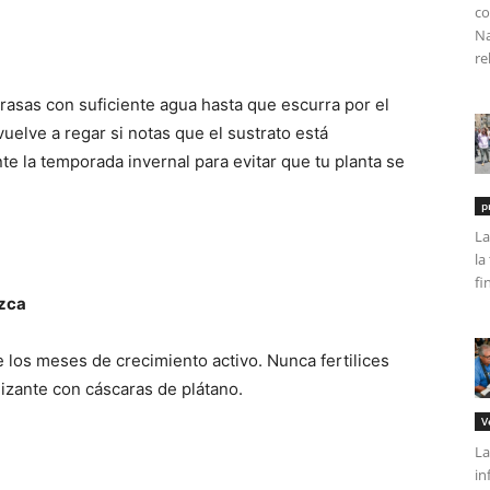
co
Na
re
rasas con suficiente agua hasta que escurra por el
vuelve a regar si notas que el sustrato está
e la temporada invernal para evitar que tu planta se
p
La
la
fi
ezca
te los meses de crecimiento activo. Nunca fertilices
lizante con cáscaras de plátano.
V
La
in