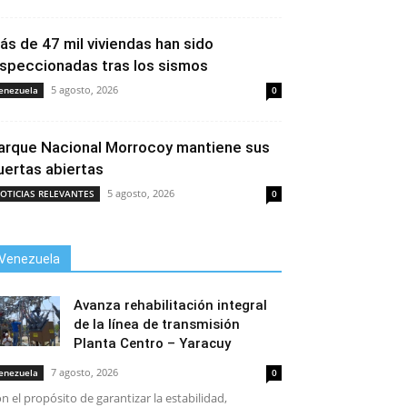
ás de 47 mil viviendas han sido
nspeccionadas tras los sismos
5 agosto, 2026
enezuela
0
arque Nacional Morrocoy mantiene sus
uertas abiertas
5 agosto, 2026
OTICIAS RELEVANTES
0
Venezuela
Avanza rehabilitación integral
de la línea de transmisión
Planta Centro – Yaracuy
7 agosto, 2026
enezuela
0
n el propósito de garantizar la estabilidad,