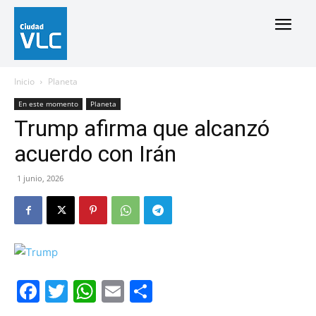
Inicio
Planeta
En este momento
Planeta
Trump afirma que alcanzó
acuerdo con Irán
1 junio, 2026
Facebook
Twitter
WhatsApp
Email
Compartir