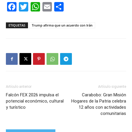
Facebook
Twitter
WhatsApp
Email
Compartir
ETIQUETAS
Trump afirma que un acuerdo con Irán
Artículo anterior
Artículo siguiente
Falcón FEX 2026 impulsa el
Carabobo: Gran Misión
potencial económico, cultural
Hogares de la Patria celebra
y turístico
12 años con actividades
comunitarias