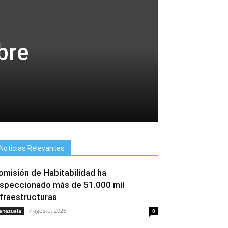
bre
Noticias Relevantes
omisión de Habitabilidad ha
nspeccionado más de 51.000 mil
nfraestructuras
7 agosto, 2026
enezuela
0