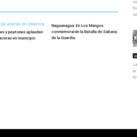
co
Na
re
Naguanagua: En Los Mangos
conmemorarán la Batalla de Sabana
es y peatones aplauden
de la Guardia
aceras en municipio
p
La
la
fi