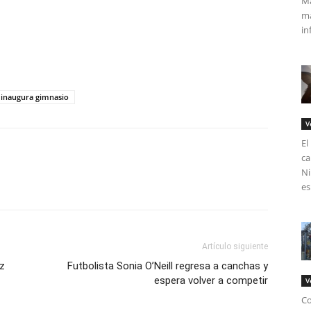
Má
ma
in
tir
 inaugura gimnasio
V
El
ca
Ni
es
Artículo siguiente
z
Futbolista Sonia O’Neill regresa a canchas y
espera volver a competir
V
Co