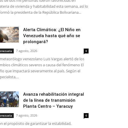
s de dos mil personas fueron favorecidas en
teria de vivienda y habitabilidad esta semana, así lo
formó la presidenta de la República Bolivariana...
Alerta Climática: ¿El Niño en
Venezuela hasta qué año se
prolongará?
7 agosto, 2026
enezuela
0
 meteorólogo venezolano Luis Vargas alertó de los
mbios climáticos severos a causa del fenómeno El
ño que impactará severamente al país. Según el
pecialista,...
Avanza rehabilitación integral
de la línea de transmisión
Planta Centro – Yaracuy
7 agosto, 2026
enezuela
0
n el propósito de garantizar la estabilidad,