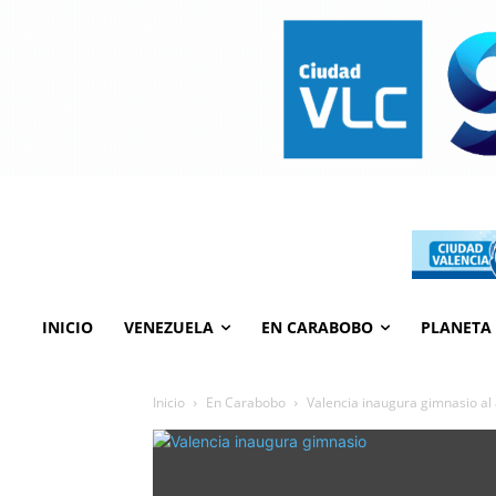
INICIO
VENEZUELA
EN CARABOBO
PLANETA
Inicio
En Carabobo
Valencia inaugura gimnasio al a