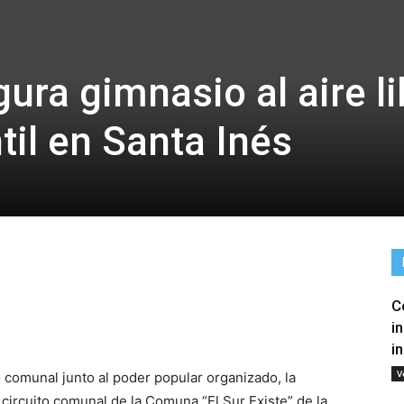
ura gimnasio al aire li
til en Santa Inés
C
tir
i
i
V
 comunal junto al poder popular organizado, la
 circuito comunal de la Comuna “El Sur Existe” de la