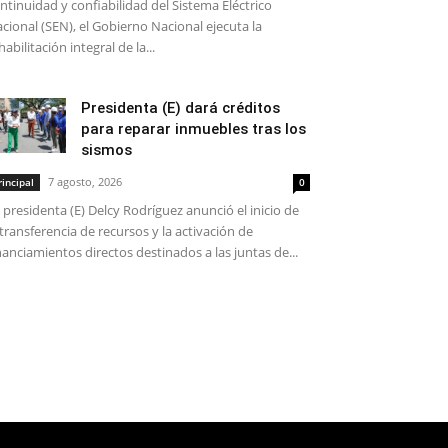
ntinuidad y confiabilidad del Sistema Eléctrico
cional (SEN), el Gobierno Nacional ejecuta la
habilitación integral de la...
Presidenta (E) dará créditos
para reparar inmuebles tras los
sismos
7 agosto, 2026
rincipal
0
 presidenta (E) Delcy Rodríguez anunció el inicio de
 transferencia de recursos y la activación de
nanciamientos directos destinados a las juntas de...