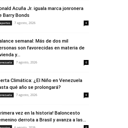
onald Acuña Jr. iguala marca jonronera
e Barry Bonds
7 agosto, 2026
eportes
0
alance semanal: Más de dos mil
ersonas son favorecidas en materia de
vienda y...
7 agosto, 2026
enezuela
0
lerta Climática: ¿El Niño en Venezuela
asta qué año se prolongará?
7 agosto, 2026
enezuela
0
Primera vez en la historia! Baloncesto
emenino derrota a Brasil y avanza a las...
6 agosto, 2026
eportes
0