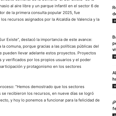
sio al aire libre y un parque infantil en el sector 6 de
R
or de la primera consulta popular 2025, fue
d
los recursos asignados por la Alcaldía de Valencia y la
D
B
Sur Existe”, destacó la importancia de este avance:
p
 la comuna, porque gracias a las políticas públicas del
vi
se pueden llevar adelante estos proyectos. Proyectos
V
y verificados por los propios usuarios y el poder
participación y protagonismo en los sectores
A
h
l proceso: “Hemos demostrado que los sectores
V
 se recibieron los recursos, en nueve días se logró
cto, y hoy lo ponemos a funcionar para la felicidad de
¡
f
D