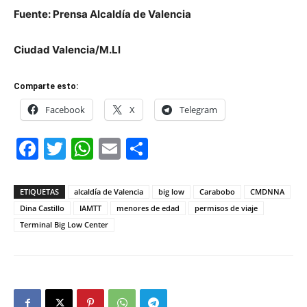
Fuente: Prensa Alcaldía de Valencia
Ciudad Valencia/M.Ll
Comparte esto:
Facebook
X
Telegram
Facebook
Twitter
WhatsApp
Email
Compartir
ETIQUETAS
alcaldía de Valencia
big low
Carabobo
CMDNNA
Dina Castillo
IAMTT
menores de edad
permisos de viaje
Terminal Big Low Center