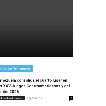
Noticias Relevantes
enezuela consolida el cuarto lugar en
os XXV Juegos Centroamericanos y del
aribe 2026
8 agosto, 2026
el medanal venimos
0