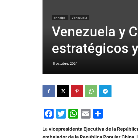
principal
Venezuela
Venezuela y C
estratégicos 
8 octubre, 2024
Facebook
Twitter
WhatsApp
Email
Compar
La
vicepresidenta Ejecutiva de la Repúblic
embajador de la República Popular China, 