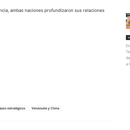
ncia, ambas naciones profundizaron sus relaciones
V
Es
Te
de
a 
tir
lazos estratégicos
Venezuela y China