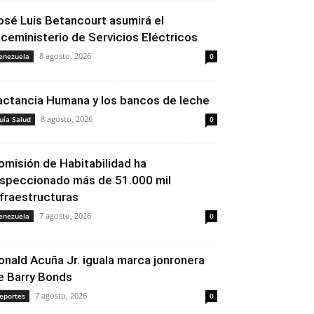
osé Luis Betancourt asumirá el
iceministerio de Servicios Eléctricos
8 agosto, 2026
enezuela
0
actancia Humana y los bancos de leche
8 agosto, 2026
uía Salud
0
omisión de Habitabilidad ha
nspeccionado más de 51.000 mil
nfraestructuras
7 agosto, 2026
enezuela
0
onald Acuña Jr. iguala marca jonronera
e Barry Bonds
7 agosto, 2026
eportes
0