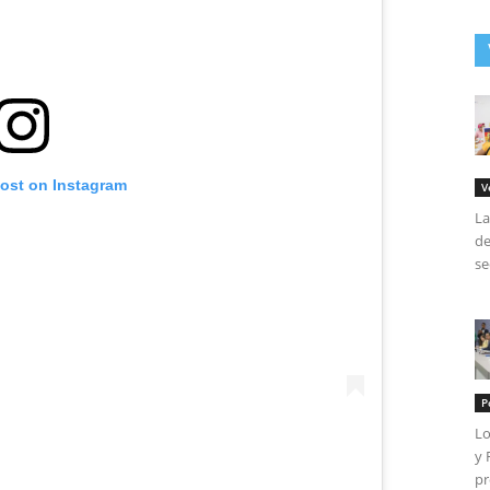
post on Instagram
V
La
de
se
P
Lo
y 
pr