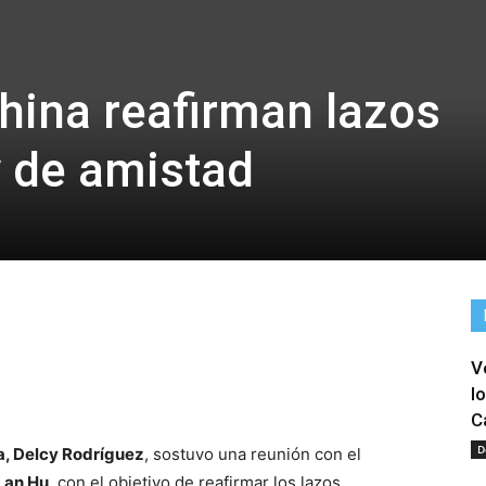
hina reafirman lazos
y de amistad
V
tir
l
C
D
a, Delcy Rodríguez
, sostuvo una reunión con el
Lan Hu
, con el objetivo de reafirmar los lazos