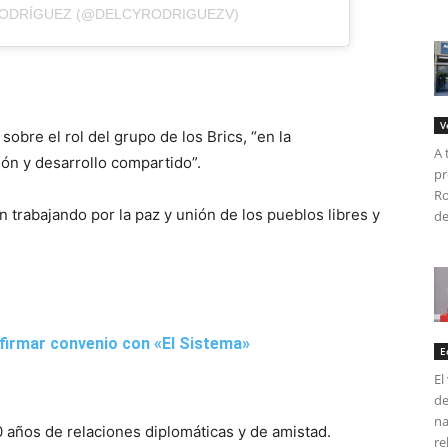
RODRÍGUEZ (@DELCYRODRIGUEZV)
V
bre el rol del grupo de los Brics, “en la
A 
ón y desarrollo compartido”.
pr
Ro
trabajando por la paz y unión de los pueblos libres y
de
 firmar convenio con «El Sistema»
E
El
de
na
 años de relaciones diplomáticas y de amistad.
re