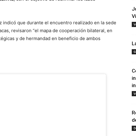
J
V
z indicó que durante el encuentro realizado en la sede
V
cas, revisaron “el mapa de cooperación bilateral, en
ratégicas y de hermandad en beneficio de ambos
L
G
C
i
i
V
R
d
D