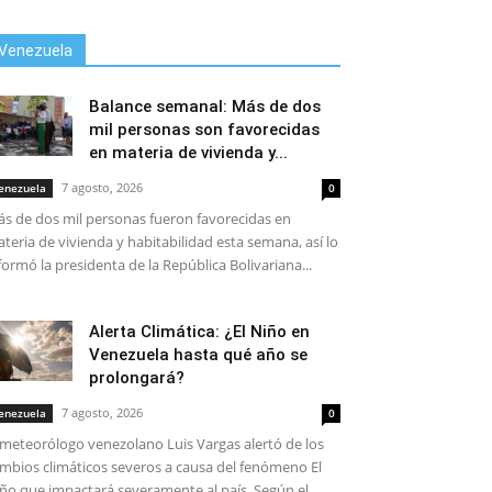
Venezuela
Balance semanal: Más de dos
mil personas son favorecidas
en materia de vivienda y...
7 agosto, 2026
enezuela
0
s de dos mil personas fueron favorecidas en
teria de vivienda y habitabilidad esta semana, así lo
formó la presidenta de la República Bolivariana...
Alerta Climática: ¿El Niño en
Venezuela hasta qué año se
prolongará?
7 agosto, 2026
enezuela
0
 meteorólogo venezolano Luis Vargas alertó de los
mbios climáticos severos a causa del fenómeno El
ño que impactará severamente al país. Según el