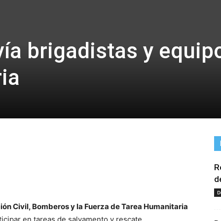
ía brigadistas y equip
ria
R
tir
d
D
ión Civil, Bomberos y la Fuerza de Tarea Humanitaria
ticipar en tareas de salvamento y rescate.