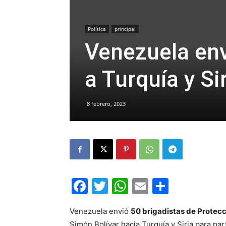
Política
principal
Venezuela env
a Turquía y Si
8 febrero, 2023
Facebook
Twitter
WhatsApp
Email
Compar
Venezuela envió
50 brigadistas de Protecc
Simón Bolívar hacia Turquía y Siria para par