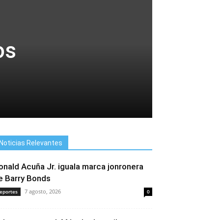
os
Noticias Relevantes
onald Acuña Jr. iguala marca jonronera
e Barry Bonds
7 agosto, 2026
eportes
0