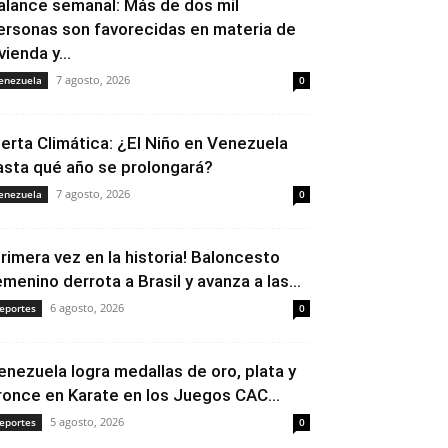
alance semanal: Más de dos mil
ersonas son favorecidas en materia de
vienda y...
7 agosto, 2026
enezuela
0
lerta Climática: ¿El Niño en Venezuela
asta qué año se prolongará?
7 agosto, 2026
enezuela
0
Primera vez en la historia! Baloncesto
emenino derrota a Brasil y avanza a las...
6 agosto, 2026
eportes
0
enezuela logra medallas de oro, plata y
ronce en Karate en los Juegos CAC...
5 agosto, 2026
eportes
0