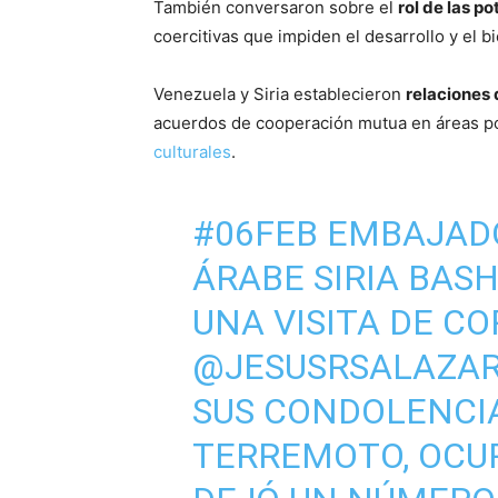
También conversaron sobre el
rol de las p
coercitivas que impiden el desarrollo y el b
Venezuela y Siria establecieron
relaciones
acuerdos de cooperación mutua en áreas po
culturales
.
#06FEB
EMBAJADO
ÁRABE SIRIA BASH
UNA VISITA DE C
@JESUSRSALAZA
SUS CONDOLENCIA
TERREMOTO, OCUR