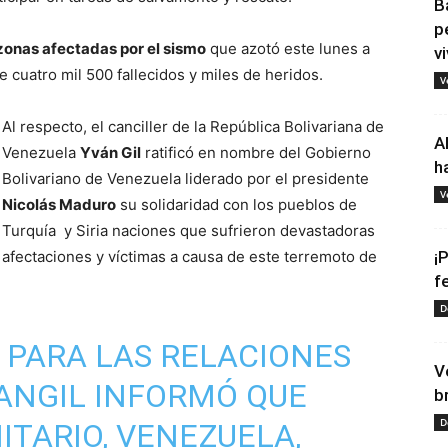
B
p
onas afectadas por el sismo
que azotó este lunes a
vi
 cuatro mil 500 fallecidos y miles de heridos.
V
Al respecto, el canciller de la República Bolivariana de
A
Venezuela
Yván Gil
ratificó en nombre del Gobierno
h
Bolivariano de Venezuela liderado por el presidente
V
Nicolás Maduro
su solidaridad con los pueblos de
Turquía y Siria naciones que sufrieron devastadoras
afectaciones y víctimas a causa de este terremoto de
¡
f
D
. PARA LAS RELACIONES
V
ANGIL
INFORMÓ QUE
b
D
TARIO, VENEZUELA,