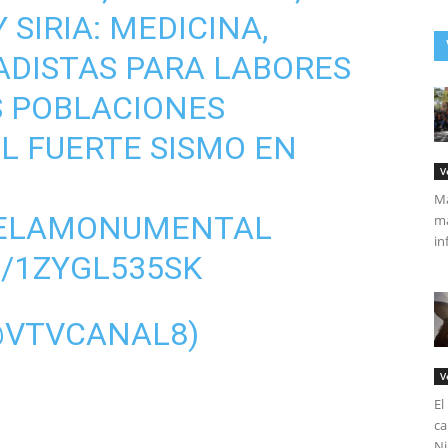
 SIRIA: MEDICINA,
ADISTAS PARA LABORES
S POBLACIONES
L FUERTE SISMO EN
V
Má
ELAMONUMENTAL
ma
in
/1ZYGL535SK
@VTVCANAL8)
V
El
ca
Ni