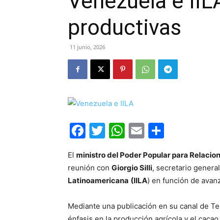
Venezuela e IIL
productivas
11 junio, 2026
Facebook
Twitter
WhatsApp
Email
Compar
El
ministro del Poder Popular para Relacio
reunión con
Giorgio Silli
, secretario genera
Latinoamericana
(IILA
) en función de avan
Mediante una publicación en su canal de Tel
énfasis en la producción agrícola y el cacao