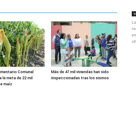
V
La
re
em
ob
limentario Comunal
Más de 47 mil viviendas han sido
a la meta de 22 mil
inspeccionadas tras los sismos
de maíz