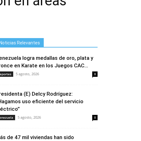
ón en áreas
Noticias Relevantes
enezuela logra medallas de oro, plata y
ronce en Karate en los Juegos CAC...
5 agosto, 2026
eportes
0
residenta (E) Delcy Rodríguez:
Hagamos uso eficiente del servicio
léctrico”
5 agosto, 2026
enezuela
0
ás de 47 mil viviendas han sido