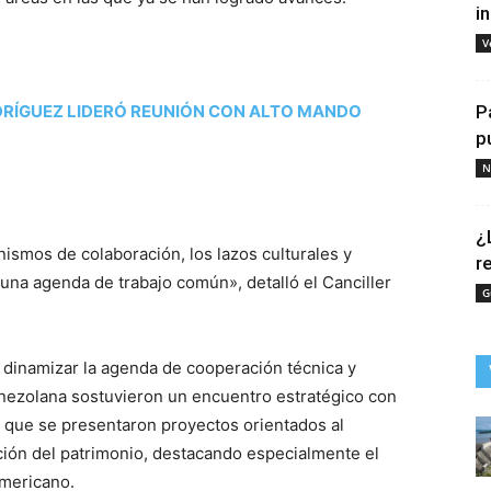
i
V
ODRÍGUEZ LIDERÓ REUNIÓN CON ALTO MANDO
P
p
N
¿
ismos de colaboración, los lazos culturales y
r
una agenda de trabajo común», detalló el Canciller
G
 dinamizar la agenda de cooperación técnica y
enezolana sostuvieron un encuentro estratégico con
l que se presentaron proyectos orientados al
ación del patrimonio, destacando especialmente el
americano.