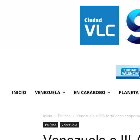
INICIO
VENEZUELA
EN CARABOBO
PLANETA
Inicio
Política
Venezuela e IILA fortalecen coopera
Política
Venezuela