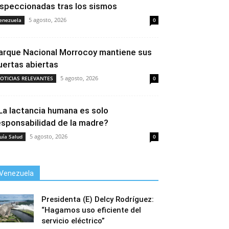
nspeccionadas tras los sismos
5 agosto, 2026
enezuela
0
arque Nacional Morrocoy mantiene sus
uertas abiertas
5 agosto, 2026
OTICIAS RELEVANTES
0
La lactancia humana es solo
esponsabilidad de la madre?
5 agosto, 2026
uía Salud
0
Venezuela
Presidenta (E) Delcy Rodríguez:
“Hagamos uso eficiente del
servicio eléctrico”