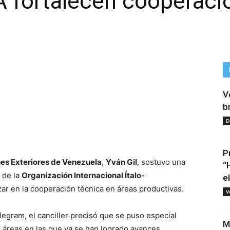
A fortalecen cooperaci
V
b
D
tir
P
nes Exteriores de Venezuela
,
Yván Gil
, sostuvo una
“
l de la
Organización Internacional Ítalo-
e
zar en la cooperación técnica en áreas productivas.
V
egram, el canciller precisó que se puso especial
M
, áreas en las que ya se han logrado avances.