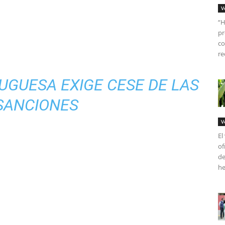
V
“H
pr
co
re
UGUESA EXIGE CESE DE LAS
SANCIONES
V
El
of
de
he