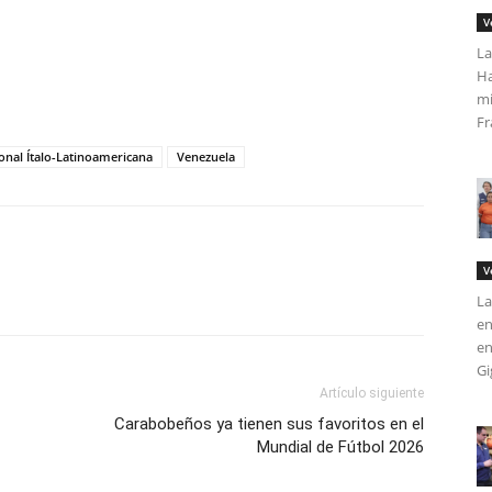
V
La
tir
Ha
mi
Fr
onal Ítalo-Latinoamericana
Venezuela
V
La
en
en
Gi
Artículo siguiente
Carabobeños ya tienen sus favoritos en el
Mundial de Fútbol 2026