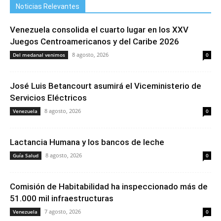
Noticias Relevantes
Venezuela consolida el cuarto lugar en los XXV
Juegos Centroamericanos y del Caribe 2026
8 agosto, 2026
Del medanal venimos
0
José Luis Betancourt asumirá el Viceministerio de
Servicios Eléctricos
8 agosto, 2026
Venezuela
0
Lactancia Humana y los bancos de leche
8 agosto, 2026
Guía Salud
0
Comisión de Habitabilidad ha inspeccionado más de
51.000 mil infraestructuras
7 agosto, 2026
Venezuela
0