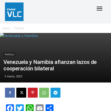
Inicio
Política
Política
Venezuela y Namibia afianzan lazos de
cooperación bilateral
3 marzo, 2023
Facebook
Twitter
WhatsApp
Email
Compartir