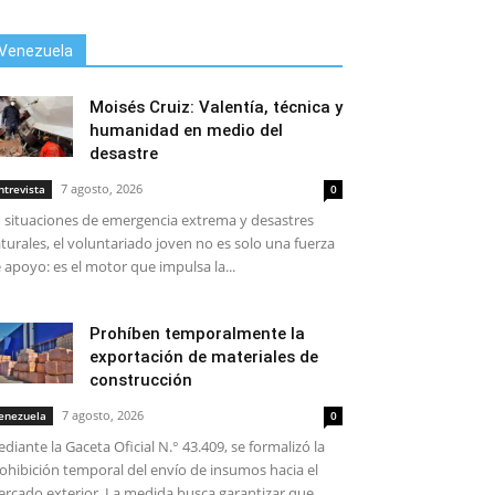
Venezuela
Moisés Cruiz: Valentía, técnica y
humanidad en medio del
desastre
7 agosto, 2026
ntrevista
0
 situaciones de emergencia extrema y desastres
turales, el voluntariado joven no es solo una fuerza
 apoyo: es el motor que impulsa la...
Prohíben temporalmente la
exportación de materiales de
construcción
7 agosto, 2026
enezuela
0
diante la Gaceta Oficial N.° 43.409, se formalizó la
ohibición temporal del envío de insumos hacia el
rcado exterior. La medida busca garantizar que...