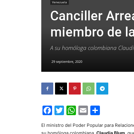
Venezuela
Canciller Arr
miembro de l
A su homóloga colombiana Claud
29 septiembre, 2020
Facebook
Twitter
WhatsApp
Email
Compar
El ministro del Poder Popular para Relacion
su homóloga colombiana,
Claudia Blum
, q