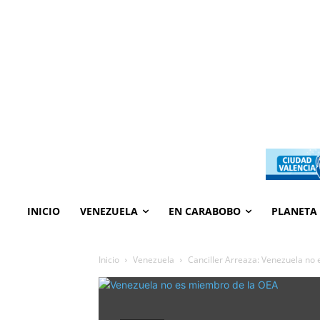
INICIO
VENEZUELA
EN CARABOBO
PLANETA
Inicio
Venezuela
Canciller Arreaza: Venezuela no