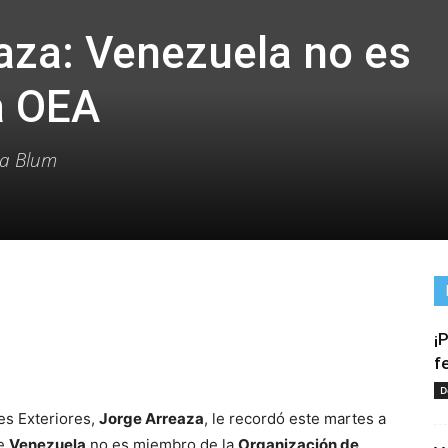
eaza: Venezuela no es
a OEA
ia Blum
¡
tir
f
D
es Exteriores,
Jorge Arreaza
, le recordó este martes a
ue
Venezuela
no es miembro de la
Organización de