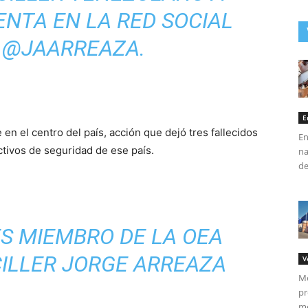
ENTA EN LA RED SOCIAL
 @JAARREAZA.
E
en el centro del país, acción que dejó tres fallecidos
En
ctivos de seguridad de ese país.
na
de
S MIEMBRO DE LA OEA
CILLER JORGE ARREAZA
V
Me
pr
me