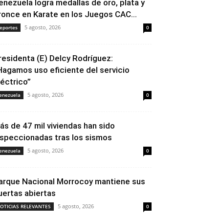
enezuela logra medallas de oro, plata y
ronce en Karate en los Juegos CAC...
5 agosto, 2026
eportes
0
residenta (E) Delcy Rodríguez:
Hagamos uso eficiente del servicio
léctrico”
5 agosto, 2026
enezuela
0
ás de 47 mil viviendas han sido
nspeccionadas tras los sismos
5 agosto, 2026
enezuela
0
arque Nacional Morrocoy mantiene sus
uertas abiertas
5 agosto, 2026
OTICIAS RELEVANTES
0