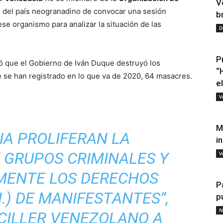
V
tud del país neogranadino de convocar una sesión
b
e organismo para analizar la situación de las
D
P
ó que el Gobierno de Iván Duque destruyó los
“
e se han registrado en lo que va de 2020, 64 masacres.
e
V
M
IA PROLIFERAN LA
i
 GRUPOS CRIMINALES Y
V
MENTE LOS DERECHOS
P
) DE MANIFESTANTES”,
p
N
NCILLER VENEZOLANO A