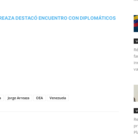
RREAZA DESTACÓ ENCUENTRO CON DIPLOMÁTICOS
V
Ré
fa
in
va
tir
a
Jorge Arreaza
OEA
Venezuela
V
Re
pr
Pl