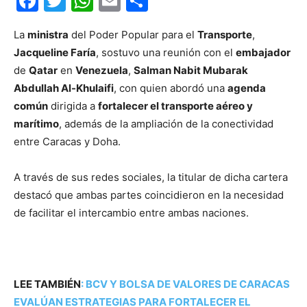
Facebook
Twitter
WhatsApp
Email
Compartir
La
ministra
del Poder Popular para el
Transporte
,
Jacqueline Faría
, sostuvo una reunión con el
embajador
de
Qatar
en
Venezuela
,
Salman Nabit Mubarak
Abdullah Al-Khulaifi
, con quien abordó una
agenda
común
dirigida a
fortalecer el transporte aéreo y
marítimo
, además de la ampliación de la conectividad
entre Caracas y Doha.
A través de sus redes sociales, la titular de dicha cartera
destacó que ambas partes coincidieron en la necesidad
de facilitar el intercambio entre ambas naciones.
LEE TAMBIÉN
:
BCV Y BOLSA DE VALORES DE CARACAS
EVALÚAN ESTRATEGIAS PARA FORTALECER EL