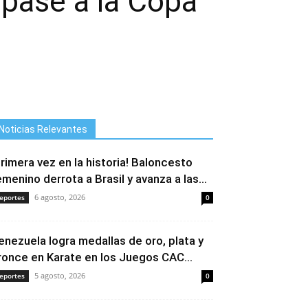
 pase a la Copa
Noticias Relevantes
Primera vez en la historia! Baloncesto
emenino derrota a Brasil y avanza a las...
6 agosto, 2026
eportes
0
enezuela logra medallas de oro, plata y
ronce en Karate en los Juegos CAC...
5 agosto, 2026
eportes
0