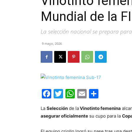
Vinotinto femen
Mundial de la 
La selección nacional se prepara par
9 mayo, 2026
Facebook
Twitter
WhatsApp
Email
Compar
La
Selección
de la
Vinotinto femenina
alca
asegurar oficialmente
su cupo para la
Copa
El equipo criollo logró su pase tras una des