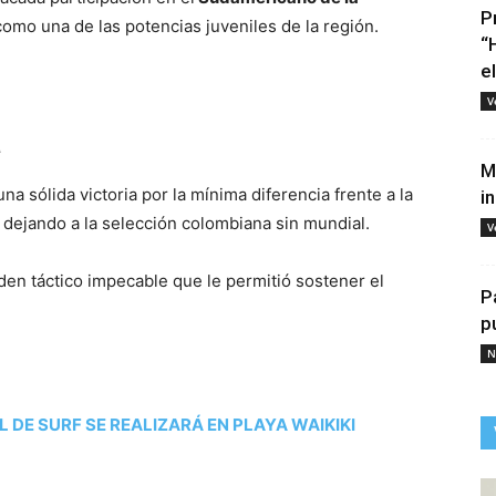
P
mo una de las potencias juveniles de la región.
“
e
V
a
M
na sólida victoria por la mínima diferencia frente a la
i
dejando a la selección colombiana sin mundial.
V
en táctico impecable que le permitió sostener el
P
p
N
 DE SURF SE REALIZARÁ EN PLAYA WAIKIKI