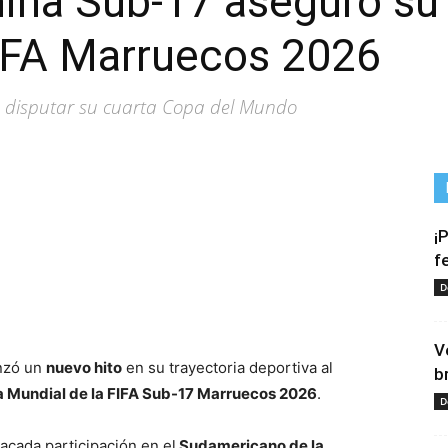
ina Sub-17 aseguró su
FIFA Marruecos 2026
a disputar su cuarta Copa del Mundo
¡
f
D
tir
V
nzó un
nuevo hito
en su trayectoria deportiva al
b
 Mundial de la FIFA Sub-17 Marruecos 2026
.
D
tacada participación en el
Sudamericano de la