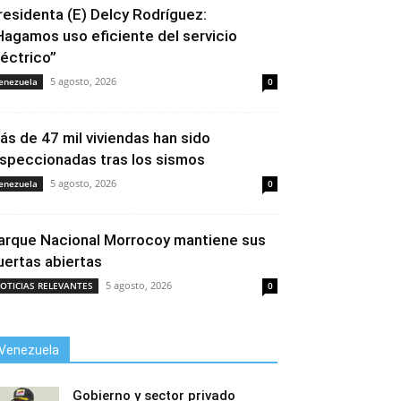
residenta (E) Delcy Rodríguez:
Hagamos uso eficiente del servicio
léctrico”
5 agosto, 2026
enezuela
0
ás de 47 mil viviendas han sido
nspeccionadas tras los sismos
5 agosto, 2026
enezuela
0
arque Nacional Morrocoy mantiene sus
uertas abiertas
5 agosto, 2026
OTICIAS RELEVANTES
0
Venezuela
Gobierno y sector privado