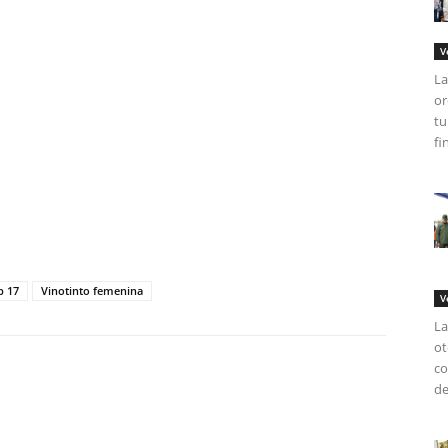
V
La
or
tu
fi
tir
b 17
Vinotinto femenina
V
La
ot
co
de