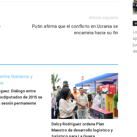
Artículo siguiente
V
é
Putin afirma que el conflicto en Ucrania se
Lo
encamina hacia su fin
ap
Ju
de
guez: Diálogo entre
exdiputados de 2015 se
n sesión permanente
Delcy Rodríguez ordena Plan
Maestro de desarrollo logístico y
turístico para La Guaira