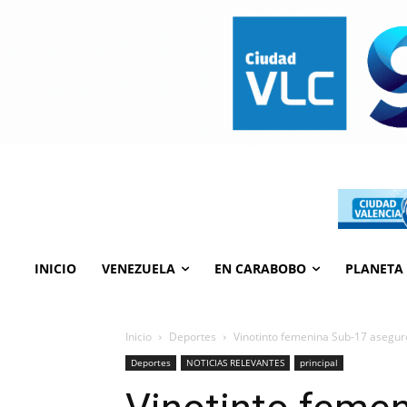
INICIO
VENEZUELA
EN CARABOBO
PLANETA
Inicio
Deportes
Vinotinto femenina Sub-17 aseguró
Deportes
NOTICIAS RELEVANTES
principal