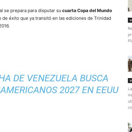
al se prepara para disputar su
cuarta Copa del Mundo
 de éxito que ya transitó en las ediciones de Trinidad
V
2016.
Re
pr
Pl
CHA DE VENEZUELA BUSCA
V
NAMERICANOS 2027 EN EEUU
La
Ve
ub
co