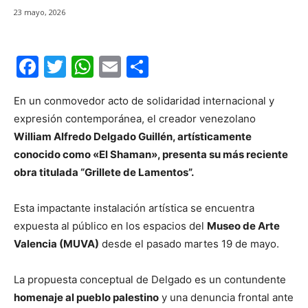
23 mayo, 2026
F
T
W
E
C
a
w
h
m
o
En un conmovedor acto de solidaridad internacional y
c
itt
at
ai
m
expresión contemporánea, el creador venezolano
e
er
s
l
p
William Alfredo Delgado Guillén, artísticamente
b
A
ar
conocido como «El Shaman», presenta su más reciente
o
p
tir
obra titulada “Grillete de Lamentos”.
o
p
Esta impactante instalación artística se encuentra
k
expuesta al público en los espacios del
Museo de Arte
Valencia (MUVA)
desde el pasado martes 19 de mayo.
La propuesta conceptual de Delgado es un contundente
homenaje al pueblo palestino
y una denuncia frontal ante