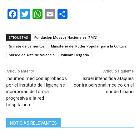
F
T
W
E
C
a
w
h
m
o
c
itt
at
ai
m
ETIQUETAS
Fundación Museos Nacionales (FMN)
e
er
s
l
p
Grillete de Lamentos
Ministerio del Poder Popular para la Cultura
b
A
ar
Museo de Arte de Valencia
William Delgado
o
p
tir
o
p
Artículo anterior
Artículo siguiente
Insumos médicos aprobados
Israel intensifica ataques
k
por el Instituto de Higiene se
contra personal médico en el
incorporan de forma
sur de Líbano
progresiva a la red
hospitalaria
NOTICIAS RELEVANTES