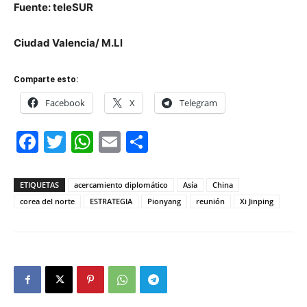
Fuente: teleSUR
Ciudad Valencia/ M.Ll
Comparte esto:
Facebook
X
Telegram
Facebook
Twitter
WhatsApp
Email
Compartir
ETIQUETAS
acercamiento diplomático
Asía
China
corea del norte
ESTRATEGIA
Pionyang
reunión
Xi Jinping